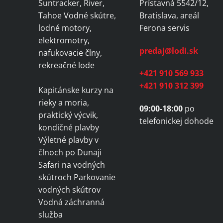
Suntracker, River,
Prístavná 5542/12,
chosen
on
Tahoe Vodné skútre,
Bratislava, areál
the
lodné motory,
Ferona servis
produc
elektromotry,
page
predaj@lodi.sk
nafukovacie člny,
rekreačné lode
+421 910 569 933
+421 910 312 399
Kapitánske kurzy na
rieky a moria,
09:00-18:00
po
praktický výcvik,
telefonickej dohode
kondičné plavby
Výletné plavby v
člnoch po Dunaji
Safari na vodných
skútroch Parkovanie
vodných skútrov
Vodná záchranná
služba