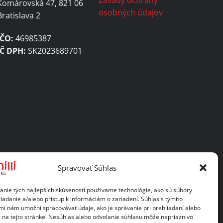
Komárovská 47, 821 06
osobných údajov
Bratislava 2
IČO:
46985387
IČ DPH:
SK2023689701
Spravovať Súhlas
anie tých najlepších skúseností používame technológie, ako sú súbory
ladanie a/alebo prístup k informáciám o zariadení. Súhlas s týmito
mi nám umožní spracovávať údaje, ako je správanie pri prehliadaní alebo
D na tejto stránke. Nesúhlas alebo odvolanie súhlasu môže nepriaznivo