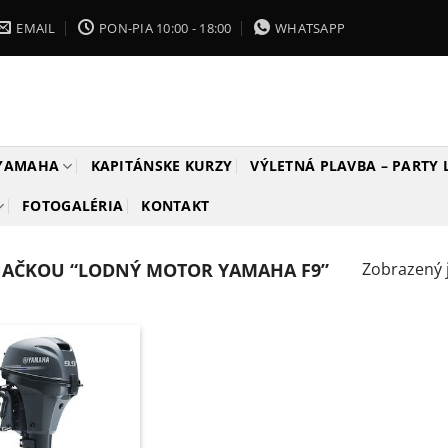
EMAIL
PON-PIA 10:00 - 18:00
WHATSAPP
 YAMAHA
KAPITÁNSKE KURZY
VÝLETNÁ PLAVBA – PARTY
FOTOGALÉRIA
KONTAKT
AČKOU “LODNÝ MOTOR YAMAHA F9”
Zobrazený 