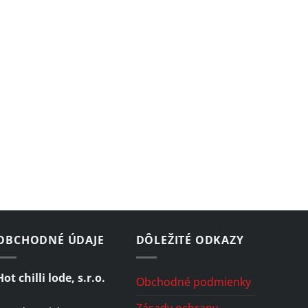
OBCHODNÉ ÚDAJE
DÔLEŽITÉ ODKAZY
Hot chilli lode, s.r.o.
Obchodné podmienky
Zásady ochrany