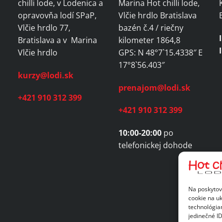
chilli lode, v Lodenica a
Marina Hot chilli lode,
opravovňa lodí SPaP,
Vlčie hrdlo Bratislava
Vlčie hrdlo 77,
bazén č.4 / riečny
t
Bratislava a v Marina
kilometer 1864,8
Vlčie hrdlo
GPS: N 48°7`15.4338″ E
17°8`56.403″
kurzy@lodi.sk
prenajom@lodi.sk
+421 910 312 399
+421 910 312 399
10:00-20:00
po
telefonickej dohode
Na poskytov
cookie na uk
technológia
jedinečné I