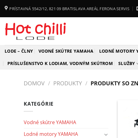
Skip
PRÍSTAVNÁ 5542/12, 821 09 BRATISLAVA AREÁL FERONA SERVIS
to
content
LODE – ČLNY
VODNÉ SKÚTRE YAMAHA
LODNÉ MOTORY
PRÍSLUŠENSTVO K LODIAM, VODNÝM SKÚTROM
SLUŽBY
DOMOV
/
PRODUKTY
/
PRODUKTY SO ZN
KATEGÓRIE
Vodné skútre YAMAHA
Lodné motory YAMAHA