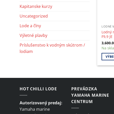
Kapitanske kurzy
Uncategorized
Lode a člny
LODNÉ 
Lodný 
Výletné plavby
F9,9 JE
3,600.
Príslušenstvo k vodným skútrom /
Na skl
lodiam
VÝBE
This
produc
has
multipl
variant
HOT CHILLI LODE
PREVÁDZKA
The
YAMAHA MARINE
option
CENTRUM
Autorizovaný predaj:
may
Yamaha marine
be