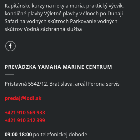
page
Kapitánske kurzy na rieky a moria, praktický výcvik,
kondičné plavby Výletné plavby v člnoch po Dunaji
Safari na vodných skútroch Parkovanie vodných
skútrov Vodná záchranná služba
PREVÁDZKA YAMAHA MARINE CENTRUM
Prístavná 5542/12, Bratislava, areál Ferona servis
predaj@lodi.sk
+421 910 569 933
+421 910 312 399
09:00-18:00
po telefonickej dohode