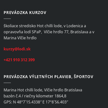
PREVÁDZKA KURZOV
školiace stredisko Hot chilli lode, v Lodenica a
opravovňa lodí SPaP, Vlčie hrdlo 77, Bratislava a v
Marina Vlčie hrdlo
kurzy@lodi.sk
+421 910 312 399
PREVÁDZKA VÝLETNÝCH PLAVIEB, ŠPORTOV
Marina Hot chilli lode, Vlčie hrdlo Bratislava
bazén č.4 / riečny kilometer 1864,8
GPS: N 48°7`15.4338″ E 17°8`56.403″