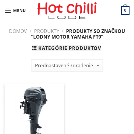
Skip
to
MENU
0
content
DOMOV
/
PRODUKTY
/
PRODUKTY SO ZNAČKOU
“LODNY MOTOR YAMAHA FT9”
KATEGÓRIE PRODUKTOV