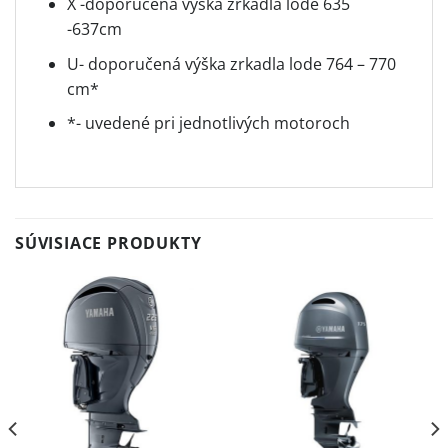
X -doporučená výška zrkadla lode 635
-637cm
U- doporučená výška zrkadla lode 764 – 770
cm*
*- uvedené pri jednotlivých motoroch
SÚVISIACE PRODUKTY