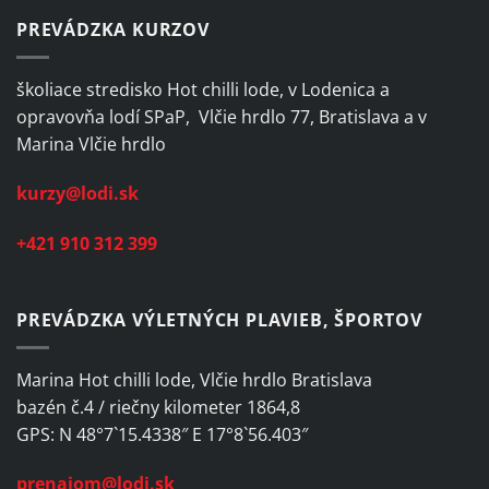
PREVÁDZKA KURZOV
školiace stredisko Hot chilli lode, v Lodenica a
opravovňa lodí SPaP, Vlčie hrdlo 77, Bratislava a v
Marina Vlčie hrdlo
kurzy@lodi.sk
+421 910 312 399
PREVÁDZKA VÝLETNÝCH PLAVIEB, ŠPORTOV
Marina Hot chilli lode, Vlčie hrdlo Bratislava
bazén č.4 / riečny kilometer 1864,8
GPS: N 48°7`15.4338″ E 17°8`56.403″
prenajom@lodi.sk