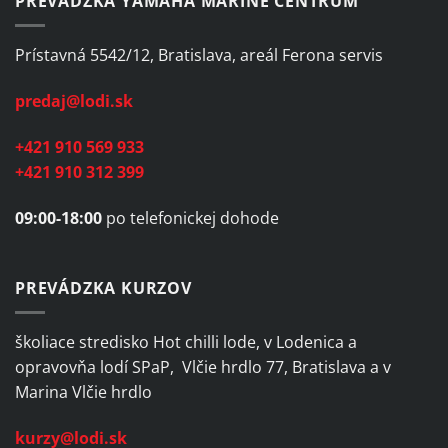
PREVÁDZKA YAMAHA MARINE CENTRUM
Prístavná 5542/12, Bratislava, areál Ferona servis
predaj@lodi.sk
+421 910 569 933
+421 910 312 399
09:00-18:00
po telefonickej dohode
PREVÁDZKA KURZOV
školiace stredisko Hot chilli lode, v Lodenica a
opravovňa lodí SPaP, Vlčie hrdlo 77, Bratislava a v
Marina Vlčie hrdlo
kurzy@lodi.sk