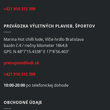
+421 910 312 399
PREVÁDZKA VÝLETNÝCH PLAVIEB, ŠPORTOV
Marina Hot chilli lode, Vlčie hrdlo Bratislava
bazén č.4 / riečny kilometer 1864,8
GPS: N 48°7`15.4338″ E 17°8`56.403″
prenajom@lodi.sk
+421 910 312 399
10:00-20:00
po telefonickej dohode
OBCHODNÉ ÚDAJE