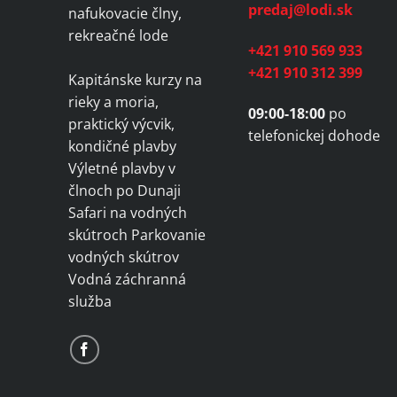
predaj@lodi.sk
nafukovacie člny,
rekreačné lode
+421 910 569 933
+421 910 312 399
Kapitánske kurzy na
rieky a moria,
09:00-18:00
po
praktický výcvik,
telefonickej dohode
kondičné plavby
Výletné plavby v
člnoch po Dunaji
Safari na vodných
skútroch Parkovanie
vodných skútrov
Vodná záchranná
služba