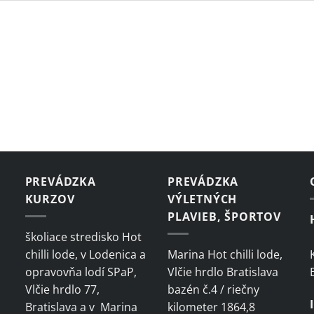
PREVÁDZKA
PREVÁDZKA
KURZOV
VÝLETNÝCH
PLAVIEB, ŠPORTOV
školiace stredisko Hot
chilli lode, v Lodenica a
Marina Hot chilli lode,
opravovňa lodí SPaP,
Vlčie hrdlo Bratislava
Vlčie hrdlo 77,
bazén č.4 / riečny
Bratislava a v Marina
kilometer 1864,8