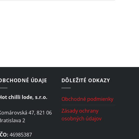
OBCHODNÉ ÚDAJE
DÔLEŽITÉ ODKAZY
Hot chilli lode, s.r.o.
Obchodné podmienky
Zásady ochrany
Komárovská 47, 821 06
osobných údajov
Bratislava 2
IČO:
46985387