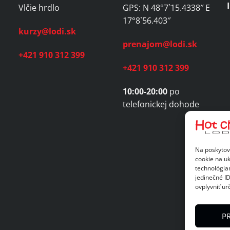
Vlčie hrdlo
GPS: N 48°7`15.4338″ E
17°8`56.403″
kurzy@lodi.sk
prenajom@lodi.sk
+421 910 312 399
+421 910 312 399
10:00-20:00
po
telefonickej dohode
Na poskytov
cookie na uk
technológia
jedinečné I
ovplyvniť urč
PR