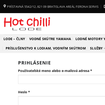
Skip
PRÍSTAVNÁ 5542/12, 821 09 BRATISLAVA AREÁL FERONA SERVIS
to
content
LODE – ČLNY
VODNÉ SKÚTRE YAMAHA
LODNÉ MOTORY
PRÍSLUŠENSTVO K LODIAM, VODNÝM SKÚTROM
SLUŽBY
PRIHLÁSENIE
Povinné
Používateľské meno alebo e-mailová adresa
*
Povinné
Heslo
*