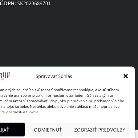
IČ DPH:
SK2023689701
Spravovať Súhlas
anie tých najlepších skúseností používame technológie, ako sú súbory
ladanie a/alebo prístup k informáciám o zariadení. Súhlas s týmito
mi nám umožní spracovávať údaje, ako je správanie pri prehliadaní alebo
D na tejto stránke. Nesúhlas alebo odvolanie súhlasu môže nepriaznivo
ité vlastnosti a funkcie.
IJAŤ
ODMIETNUŤ
ZOBRAZIŤ PREDVOĽBY