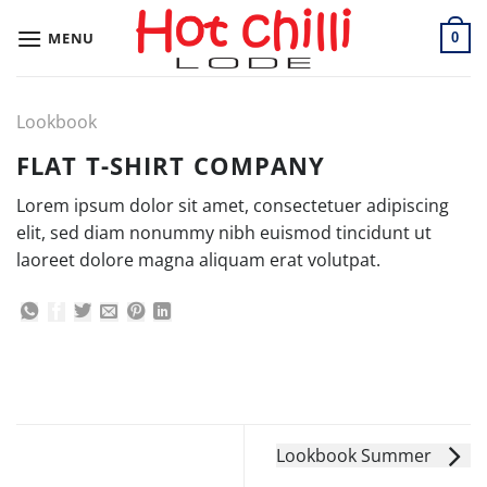
Skip
to
MENU
0
content
Lookbook
FLAT T-SHIRT COMPANY
Lorem ipsum dolor sit amet, consectetuer adipiscing
elit, sed diam nonummy nibh euismod tincidunt ut
laoreet dolore magna aliquam erat volutpat.
Lookbook Summer