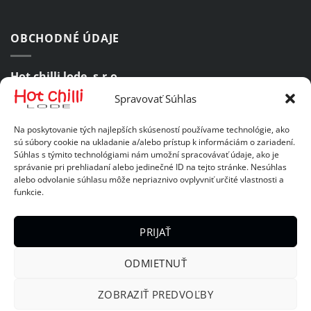
OBCHODNÉ ÚDAJE
Hot chilli lode, s.r.o.
Spravovať Súhlas
Komárovská 47, 821 06 Bratislava 2
Na poskytovanie tých najlepších skúseností používame technológie, ako
IČO:
46985387
sú súbory cookie na ukladanie a/alebo prístup k informáciám o zariadení.
Súhlas s týmito technológiami nám umožní spracovávať údaje, ako je
IČ DPH:
SK2023689701
správanie pri prehliadaní alebo jedinečné ID na tejto stránke. Nesúhlas
alebo odvolanie súhlasu môže nepriaznivo ovplyvniť určité vlastnosti a
funkcie.
DÔLEŽITÉ ODKAZY
PRIJAŤ
Obchodné podmienky
ODMIETNUŤ
Zásady ochrany osobných údajov
ZOBRAZIŤ PREDVOĽBY