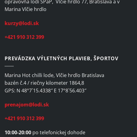
opravovňa lodí SPaP, Vlčie hrdlo 77, Bratislava a v
Marina Vlčie hrdlo
kurzy@lodi.sk
+421 910 312 399
PREVÁDZKA VÝLETNÝCH PLAVIEB, ŠPORTOV
Marina Hot chilli lode, Vlčie hrdlo Bratislava
bazén č.4 / riečny kilometer 1864,8
GPS: N 48°7`15.4338″ E 17°8`56.403″
prenajom@lodi.sk
+421 910 312 399
10:00-20:00
po telefonickej dohode