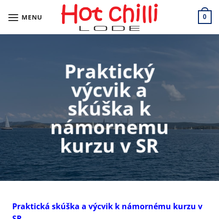
Skip
to
MENU
0
content
Praktický
výcvik a
skúška k
námornemu
kurzu v SR
Praktická skúška a výcvik
k námornému kurzu
v
SR