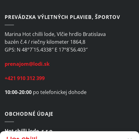
PREVÁDZKA VÝLETNÝCH PLAVIEB, ŠPORTOV
Marina Hot chilli lode, Vlčie hrdlo Bratislava
bazén č.4 / riečny kilometer 1864,8
GPS: N 48°7`15.4338″ E 17°8`56.403″
prenajom@lodi.sk
+421 910 312 399
10:00-20:00
po telefonickej dohode
OBCHODNÉ ÚDAJE
Hot chilli lode, s.r.o.