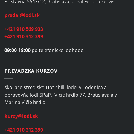
Prístavná 5542/12, Bratislava, areál Ferona servis
predaj@lodi.sk
+421 910 569 933
+421 910 312 399
09:00-18:00
po telefonickej dohode
PREVÁDZKA KURZOV
školiace stredisko Hot chilli lode, v Lodenica a
opravovňa lodí SPaP, Vlčie hrdlo 77, Bratislava a v
Marina Vlčie hrdlo
kurzy@lodi.sk
+421 910 312 399