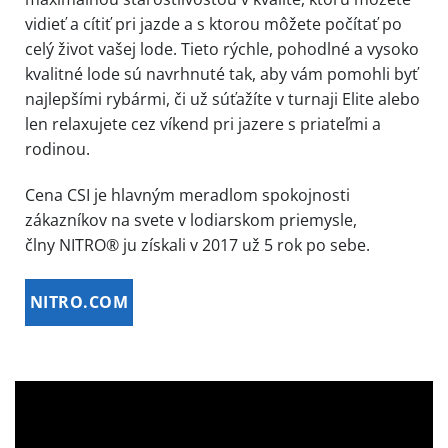
vidieť a cítiť pri jazde a s ktorou môžete počítať po
celý život vašej lode. Tieto rýchle, pohodlné a vysoko
kvalitné lode sú navrhnuté tak, aby vám pomohli byť
najlepšími rybármi, či už súťažíte v turnaji Elite alebo
len relaxujete cez víkend pri jazere s priateľmi a
rodinou.
Cena CSI je hlavným meradlom spokojnosti
zákazníkov na svete v lodiarskom priemysle,
člny NITRO® ju získali v 2017 už 5 rok po sebe.
NITRO.COM