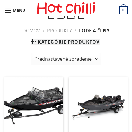
Skip
to
MENU
0
content
DOMOV
/
PRODUKTY
/
LODE A ČLNY
KATEGÓRIE PRODUKTOV