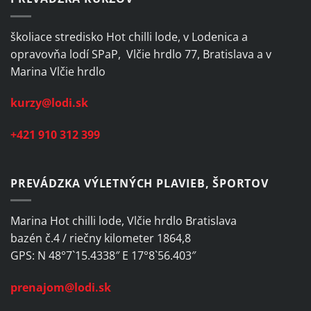
školiace stredisko Hot chilli lode, v Lodenica a
opravovňa lodí SPaP, Vlčie hrdlo 77, Bratislava a v
Marina Vlčie hrdlo
kurzy@lodi.sk
+421 910 312 399
PREVÁDZKA VÝLETNÝCH PLAVIEB, ŠPORTOV
Marina Hot chilli lode, Vlčie hrdlo Bratislava
bazén č.4 / riečny kilometer 1864,8
GPS: N 48°7`15.4338″ E 17°8`56.403″
prenajom@lodi.sk