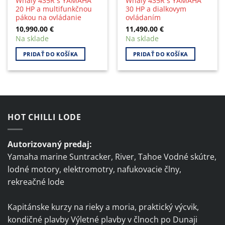
Whaly 435R s YAMAHA
Whaly 435R s YAMAHA
20 HP a multifunkčnou
30 HP a dialkovym
pákou na ovládanie
ovládaním
10,990.00
€
11,490.00
€
Na sklade
Na sklade
PRIDAŤ DO KOŠÍKA
PRIDAŤ DO KOŠÍKA
HOT CHILLI LODE
Autorizovaný predaj:
Yamaha marine Suntracker, River, Tahoe Vodné skútre,
lodné motory, elektromotry, nafukovacie člny,
rekreačné lode
Kapitánske kurzy na rieky a moria, praktický výcvik,
kondičné plavby Výletné plavby v člnoch po Dunaji