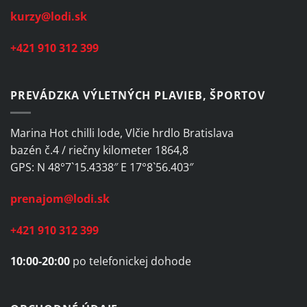
kurzy@lodi.sk
+421 910 312 399
PREVÁDZKA VÝLETNÝCH PLAVIEB, ŠPORTOV
Marina Hot chilli lode, Vlčie hrdlo Bratislava
bazén č.4 / riečny kilometer 1864,8
GPS: N 48°7`15.4338″ E 17°8`56.403″
prenajom@lodi.sk
+421 910 312 399
10:00-20:00
po telefonickej dohode