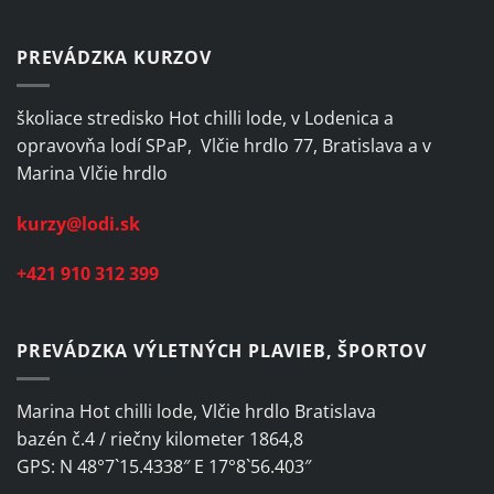
PREVÁDZKA KURZOV
školiace stredisko Hot chilli lode, v Lodenica a
opravovňa lodí SPaP, Vlčie hrdlo 77, Bratislava a v
Marina Vlčie hrdlo
kurzy@lodi.sk
+421 910 312 399
PREVÁDZKA VÝLETNÝCH PLAVIEB, ŠPORTOV
Marina Hot chilli lode, Vlčie hrdlo Bratislava
bazén č.4 / riečny kilometer 1864,8
GPS: N 48°7`15.4338″ E 17°8`56.403″