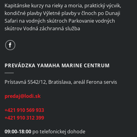
page
Kapitánske kurzy na rieky a moria, praktický výcvik,
kondičné plavby Výletné plavby v člnoch po Dunaji
Safari na vodných skútroch Parkovanie vodných
skútrov Vodná záchranná služba
PREVÁDZKA YAMAHA MARINE CENTRUM
Prístavná 5542/12, Bratislava, areál Ferona servis
predaj@lodi.sk
+421 910 569 933
+421 910 312 399
09:00-18:00
po telefonickej dohode