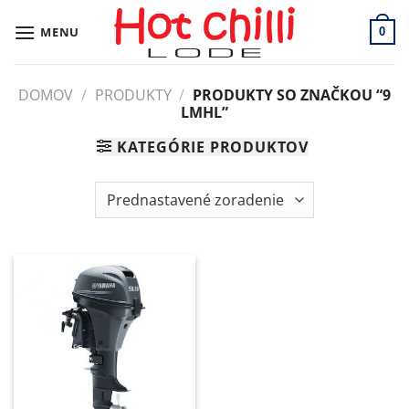
Skip
to
MENU
0
content
DOMOV
/
PRODUKTY
/
PRODUKTY SO ZNAČKOU “9
LMHL”
KATEGÓRIE PRODUKTOV