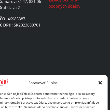
Komárovská 47, 821 06
osobných údajov
Bratislava 2
IČO:
46985387
IČ DPH:
SK2023689701
Spravovať Súhlas
anie tých najlepších skúseností používame technológie, ako sú súbory
ladanie a/alebo prístup k informáciám o zariadení. Súhlas s týmito
mi nám umožní spracovávať údaje, ako je správanie pri prehliadaní alebo
D na tejto stránke. Nesúhlas alebo odvolanie súhlasu môže nepriaznivo