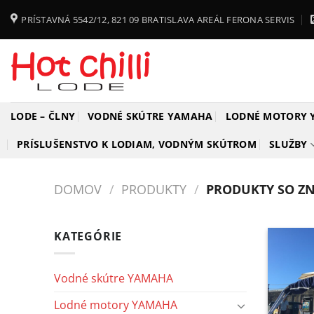
Skip
PRÍSTAVNÁ 5542/12, 821 09 BRATISLAVA AREÁL FERONA SERVIS
to
content
LODE – ČLNY
VODNÉ SKÚTRE YAMAHA
LODNÉ MOTORY
PRÍSLUŠENSTVO K LODIAM, VODNÝM SKÚTROM
SLUŽBY
DOMOV
/
PRODUKTY
/
PRODUKTY SO ZN
KATEGÓRIE
Vodné skútre YAMAHA
Lodné motory YAMAHA