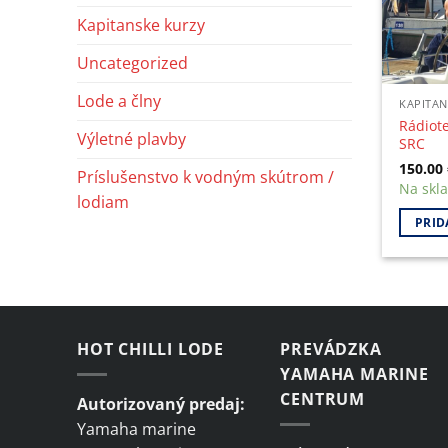
Kapitanske kurzy
Uncategorized
Lode a člny
KAPITAN
Rádiote
Výletné plavby
SRC
150.00
Príslušenstvo k vodným skútrom /
Na skl
lodiam
PRID
HOT CHILLI LODE
PREVÁDZKA
YAMAHA MARINE
CENTRUM
Autorizovaný predaj:
Yamaha marine