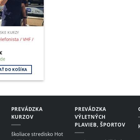
SKE KURZY
lefonista / VHF /
€
ade
AŤ DO KOŠÍKA
PREVÁDZKA
PREVÁDZKA
KURZOV
VÝLETNÝCH
PLAVIEB, ŠPORTOV
školiace stredisko Hot