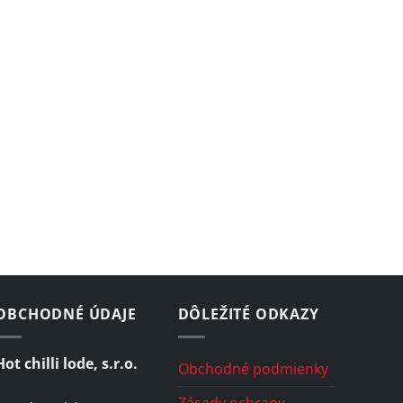
OBCHODNÉ ÚDAJE
DÔLEŽITÉ ODKAZY
Hot chilli lode, s.r.o.
Obchodné podmienky
Zásady ochrany