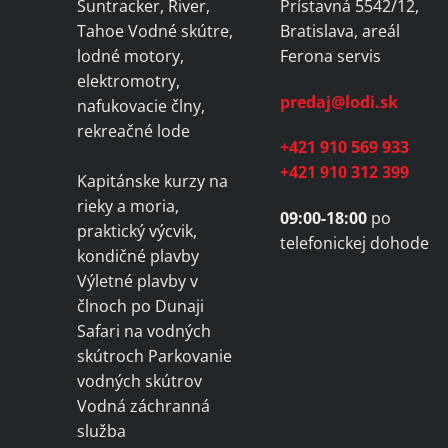
Suntracker, River,
Prístavná 5542/12,
Tahoe Vodné skútre,
Bratislava, areál
lodné motory,
Ferona servis
elektromotry,
predaj@lodi.sk
nafukovacie člny,
rekreačné lode
+421 910 569 933
+421 910 312 399
Kapitánske kurzy na
rieky a moria,
09:00-18:00
po
praktický výcvik,
telefonickej dohode
kondičné plavby
Výletné plavby v
člnoch po Dunaji
Safari na vodných
skútroch Parkovanie
vodných skútrov
Vodná záchranná
služba