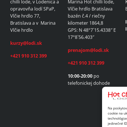
chilli lode, v Lodenica a
Marina Hot chilli lode,
opravovňa lodí SPaP,
Vlčie hrdlo Bratislava
Vlčie hrdlo 77,
bazén č.4 / riečny
Bratislava a v Marina
kilometer 1864,8
Vlčie hrdlo
GPS: N 48°7`15.4338″ E
17°8`56.403″
kurzy@lodi.sk
prenajom@lodi.sk
+421 910 312 399
+421 910 312 399
10:00-20:00
po
telefonickej dohode
Na poskytov
cookie na uk
technológia
jedinečné I