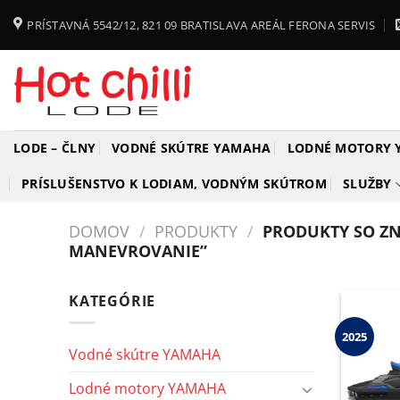
Skip
PRÍSTAVNÁ 5542/12, 821 09 BRATISLAVA AREÁL FERONA SERVIS
to
content
LODE – ČLNY
VODNÉ SKÚTRE YAMAHA
LODNÉ MOTORY
PRÍSLUŠENSTVO K LODIAM, VODNÝM SKÚTROM
SLUŽBY
DOMOV
/
PRODUKTY
/
PRODUKTY SO Z
MANEVROVANIE”
KATEGÓRIE
2025
Vodné skútre YAMAHA
Lodné motory YAMAHA