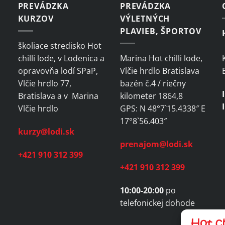
PREVÁDZKA
PREVÁDZKA
KURZOV
VÝLETNÝCH
PLAVIEB, ŠPORTOV
školiace stredisko Hot
chilli lode, v Lodenica a
Marina Hot chilli lode,
opravovňa lodí SPaP,
Vlčie hrdlo Bratislava
Vlčie hrdlo 77,
bazén č.4 / riečny
Bratislava a v Marina
kilometer 1864,8
Vlčie hrdlo
GPS: N 48°7`15.4338″ E
17°8`56.403″
kurzy@lodi.sk
prenajom@lodi.sk
+421 910 312 399
+421 910 312 399
10:00-20:00
po
telefonickej dohode