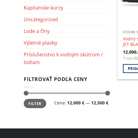
Kapitanske kurzy
Uncategorized
Lode a člny
VODNÉ 
Vodný 
Výletné plavby
JET BL
12,000
Príslušenstvo k vodným skútrom /
1 na sk
lodiam
PRID
FILTROVAŤ PODĽA CENY
Minimálna
Maximálna
Cena:
12,000 €
—
12,500 €
FILTER
cena
cena