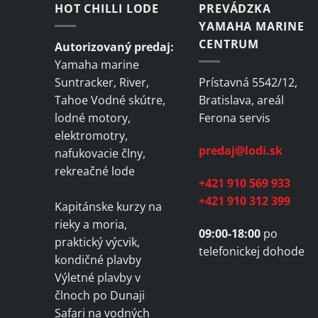
HOT CHILLI LODE
PREVÁDZKA
YAMAHA MARINE
CENTRUM
Autorizovaný predaj:
Yamaha marine
Suntracker, River,
Prístavná 5542/12,
Tahoe Vodné skútre,
Bratislava, areál
lodné motory,
Ferona servis
elektromotry,
predaj@lodi.sk
nafukovacie člny,
rekreačné lode
+421 910 569 933
+421 910 312 399
Kapitánske kurzy na
rieky a moria,
09:00-18:00
po
praktický výcvik,
telefonickej dohode
kondičné plavby
Výletné plavby v
člnoch po Dunaji
Safari na vodných