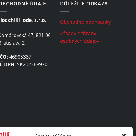
OBCHODNÉ ÚDAJE
DÔLEŽITÉ ODKAZY
Hot chilli lode, s.r.o.
Obchodné podmienky
Zásady ochrany
Komárovská 47, 821 06
osobných údajov
Bratislava 2
IČO:
46985387
IČ DPH:
SK2023689701
Spravovať Súhlas