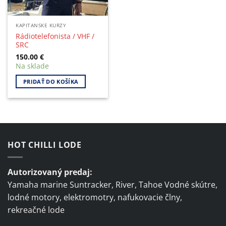
KAPITANSKE KURZY
Rádiotelefonista / VHF /
SRC
150.00
€
Na sklade
PRIDAŤ DO KOŠÍKA
HOT CHILLI LODE
Autorizovaný predaj:
Yamaha marine Suntracker, River, Tahoe Vodné skútre,
lodné motory, elektromotry, nafukovacie člny,
rekreačné lode