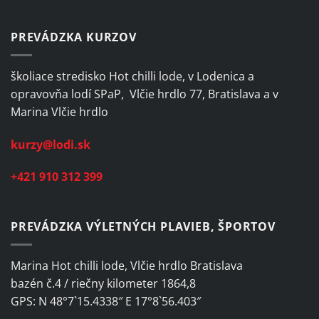
PREVÁDZKA KURZOV
školiace stredisko Hot chilli lode, v Lodenica a
opravovňa lodí SPaP, Vlčie hrdlo 77, Bratislava a v
Marina Vlčie hrdlo
kurzy@lodi.sk
+421 910 312 399
PREVÁDZKA VÝLETNÝCH PLAVIEB, ŠPORTOV
Marina Hot chilli lode, Vlčie hrdlo Bratislava
bazén č.4 / riečny kilometer 1864,8
GPS: N 48°7`15.4338″ E 17°8`56.403″