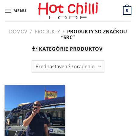
Skip
to
MENU
0
content
DOMOV
/
PRODUKTY
/
PRODUKTY SO ZNAČKOU
“SRC”
KATEGÓRIE PRODUKTOV