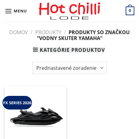
Skip
to
MENU
0
content
DOMOV
/
PRODUKTY
/
PRODUKTY SO ZNAČKOU
“VODNY SKUTER YAMAHA”
KATEGÓRIE PRODUKTOV
FX SERIES 2026