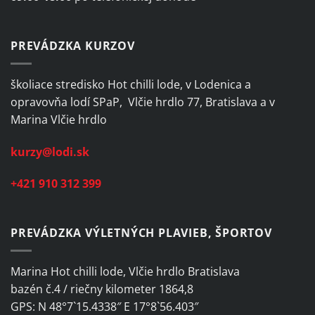
PREVÁDZKA KURZOV
školiace stredisko Hot chilli lode, v Lodenica a
opravovňa lodí SPaP, Vlčie hrdlo 77, Bratislava a v
Marina Vlčie hrdlo
kurzy@lodi.sk
+421 910 312 399
PREVÁDZKA VÝLETNÝCH PLAVIEB, ŠPORTOV
Marina Hot chilli lode, Vlčie hrdlo Bratislava
bazén č.4 / riečny kilometer 1864,8
GPS: N 48°7`15.4338″ E 17°8`56.403″