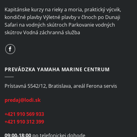
Kapitánske kurzy na rieky a moria, praktický výcvik,
kondičné plavby Výletné plavby v člnoch po Dunaji
Safari na vodných skútroch Parkovanie vodných
skútrov Vodná záchranná služba
PREVÁDZKA YAMAHA MARINE CENTRUM
Prístavná 5542/12, Bratislava, areál Ferona servis
predaj@lodi.sk
+421 910 569 933
+421 910 312 399
09:00-18:00
po telefonickej dohode