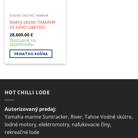
VODNÉ SKÚTRE YAMAHA
Vodný skúter YAMAHA
FX SVHO LIMITED
28,600.00
€
Dostupné na
objednávku
PRIDAŤ DO KOŠÍKA
HOT CHILLI LODE
Autorizovaný predaj:
Yamaha marine Suntracker, River, Tahoe Vodné skútre,
lodné motory, elektromotry, nafukovacie člny,
rekreačné lode