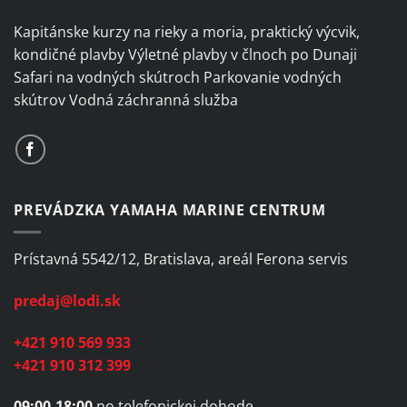
Kapitánske kurzy na rieky a moria, praktický výcvik,
kondičné plavby Výletné plavby v člnoch po Dunaji
Safari na vodných skútroch Parkovanie vodných
skútrov Vodná záchranná služba
PREVÁDZKA YAMAHA MARINE CENTRUM
Prístavná 5542/12, Bratislava, areál Ferona servis
predaj@lodi.sk
+421 910 569 933
+421 910 312 399
09:00-18:00
po telefonickej dohode