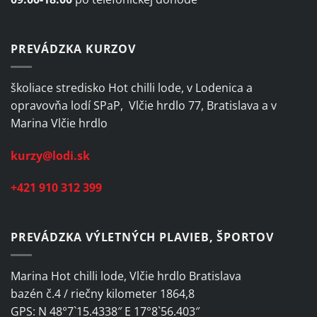
PREVÁDZKA KURZOV
školiace stredisko Hot chilli lode, v Lodenica a
opravovňa lodí SPaP, Vlčie hrdlo 77, Bratislava a v
Marina Vlčie hrdlo
kurzy@lodi.sk
+421 910 312 399
PREVÁDZKA VÝLETNÝCH PLAVIEB, ŠPORTOV
Marina Hot chilli lode, Vlčie hrdlo Bratislava
bazén č.4 / riečny kilometer 1864,8
GPS: N 48°7`15.4338″ E 17°8`56.403″