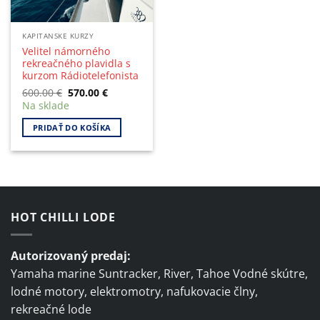
KAPITANSKE KURZY
Velitel námorného
rekreačného plavidla s
kurzom Rádiotelefonista
Original
Current
600.00
€
570.00
€
price
price
Na sklade
was:
is:
600.00 €.
570.00 €.
PRIDAŤ DO KOŠÍKA
HOT CHILLI LODE
Autorizovaný predaj:
Yamaha marine Suntracker, River, Tahoe Vodné skútre,
lodné motory, elektromotry, nafukovacie člny,
rekreačné lode