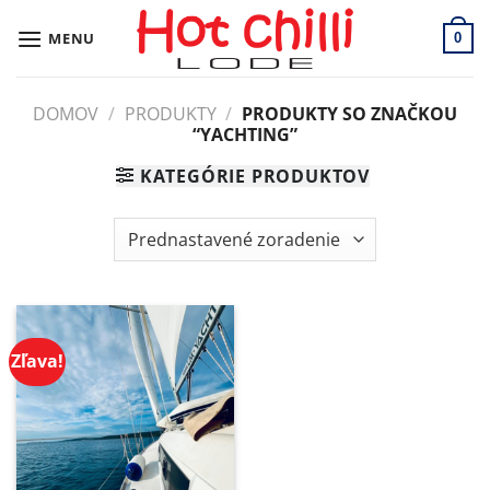
Skip
to
MENU
0
content
DOMOV
/
PRODUKTY
/
PRODUKTY SO ZNAČKOU
“YACHTING”
KATEGÓRIE PRODUKTOV
Zľava!