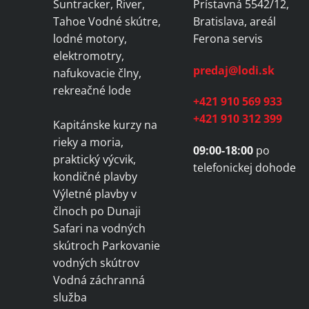
Suntracker, River,
Prístavná 5542/12,
Tahoe Vodné skútre,
Bratislava, areál
lodné motory,
Ferona servis
elektromotry,
predaj@lodi.sk
nafukovacie člny,
rekreačné lode
+421 910 569 933
+421 910 312 399
Kapitánske kurzy na
rieky a moria,
09:00-18:00
po
praktický výcvik,
telefonickej dohode
kondičné plavby
Výletné plavby v
člnoch po Dunaji
Safari na vodných
skútroch Parkovanie
vodných skútrov
Vodná záchranná
služba