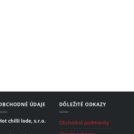
OBCHODNÉ ÚDAJE
DÔLEŽITÉ ODKAZY
Hot chilli lode, s.r.o.
Obchodné podmienky
Zásady ochrany