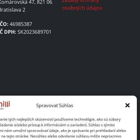
Komárovská 47, 821 06
osobných údajov
Bratislava 2
IČO:
46985387
IČ DPH:
SK2023689701
Spravovať Súhlas
anie tých najlepších skúseností používame technológie, ako sú súbory
ladanie a/alebo prístup k informáciám o zariadení. Súhlas s týmito
mi nám umožní spracovávať údaje, ako je správanie pri prehliadaní alebo
D na tejto stránke. Nesúhlas alebo odvolanie súhlasu môže nepriaznivo