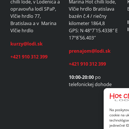
chilli lode, v Lodenica a
Marina Hot chilli lode,
opravovňa lodí SPaP,
Vlčie hrdlo Bratislava
Vlčie hrdlo 77,
bazén č.4 / riečny
Bratislava a v Marina
kilometer 1864,8
Vlčie hrdlo
GPS: N 48°7`15.4338″ E
17°8`56.403″
kurzy@lodi.sk
prenajom@lodi.sk
+421 910 312 399
+421 910 312 399
10:00-20:00
po
telefonickej dohode
Na poskytov
cookie na uk
technológia
jedinečné I