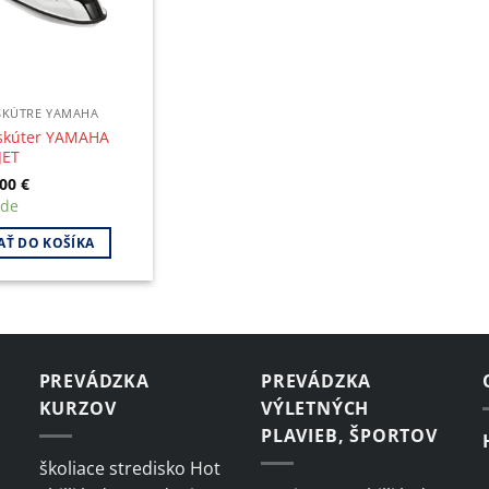
SKÚTRE YAMAHA
skúter YAMAHA
JET
.00
€
ade
AŤ DO KOŠÍKA
PREVÁDZKA
PREVÁDZKA
KURZOV
VÝLETNÝCH
PLAVIEB, ŠPORTOV
školiace stredisko Hot