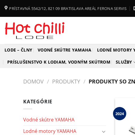
Skip
PRÍSTAVNÁ 5542/12, 821 09 BRATISLAVA AREÁL FERONA SERVIS
to
content
LODE – ČLNY
VODNÉ SKÚTRE YAMAHA
LODNÉ MOTORY
PRÍSLUŠENSTVO K LODIAM, VODNÝM SKÚTROM
SLUŽBY
DOMOV
/
PRODUKTY
/
PRODUKTY SO ZN
KATEGÓRIE
2024
Vodné skútre YAMAHA
Lodné motory YAMAHA