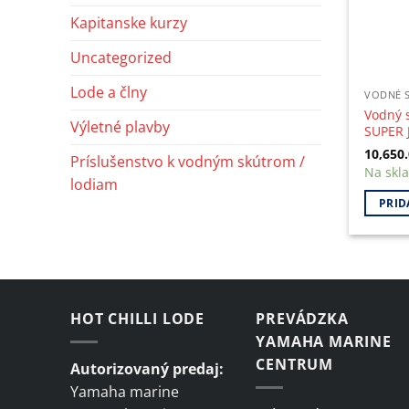
Kapitanske kurzy
Uncategorized
Lode a člny
VODNÉ 
Vodný 
Výletné plavby
SUPER 
10,650
Príslušenstvo k vodným skútrom /
Na skl
lodiam
PRID
HOT CHILLI LODE
PREVÁDZKA
YAMAHA MARINE
CENTRUM
Autorizovaný predaj:
Yamaha marine