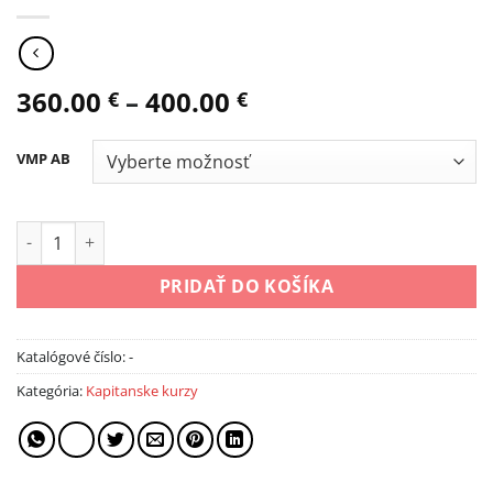
360.00
–
400.00
€
€
VMP AB
množstvo Vodca malého plavidla AB
PRIDAŤ DO KOŠÍKA
Katalógové číslo:
-
Kategória:
Kapitanske kurzy