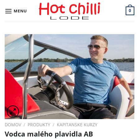
Skip
to
MENU
0
content
DOMOV
/
PRODUKTY
/
KAPITANSKE KURZY
Vodca malého plavidla AB