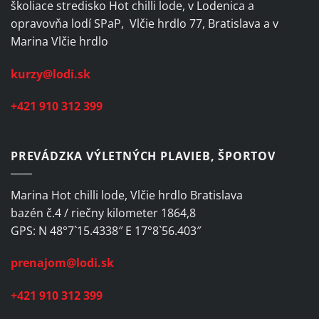
školiace stredisko Hot chilli lode, v Lodenica a
opravovňa lodí SPaP, Vlčie hrdlo 77, Bratislava a v
Marina Vlčie hrdlo
kurzy@lodi.sk
+421 910 312 399
PREVÁDZKA VÝLETNÝCH PLAVIEB, ŠPORTOV
Marina Hot chilli lode, Vlčie hrdlo Bratislava
bazén č.4 / riečny kilometer 1864,8
GPS: N 48°7`15.4338″ E 17°8`56.403″
prenajom@lodi.sk
+421 910 312 399