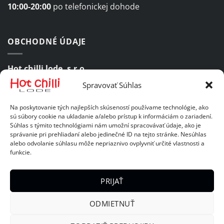
10:00-20:00
po telefonickej dohode
OBCHODNÉ ÚDAJE
Hot chilli lode, s.r.o.
Spravovať Súhlas
Komárovská 47, 821 06 Bratislava 2
Na poskytovanie tých najlepších skúseností používame technológie, ako
IČO:
46985387
sú súbory cookie na ukladanie a/alebo prístup k informáciám o zariadení.
Súhlas s týmito technológiami nám umožní spracovávať údaje, ako je
IČ DPH:
SK2023689701
správanie pri prehliadaní alebo jedinečné ID na tejto stránke. Nesúhlas
alebo odvolanie súhlasu môže nepriaznivo ovplyvniť určité vlastnosti a
funkcie.
DÔLEŽITÉ ODKAZY
PRIJAŤ
Obchodné podmienky
ODMIETNUŤ
Zásady ochrany osobných údajov