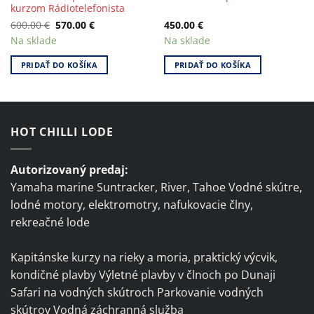
kurzom Rádiotelefonista
Original
Current
600.00
€
570.00
€
450.00
€
price
price
Na sklade
Na sklade
was:
is:
600.00 €.
570.00 €.
PRIDAŤ DO KOŠÍKA
PRIDAŤ DO KOŠÍKA
HOT CHILLI LODE
Autorizovaný predaj:
Yamaha marine Suntracker, River, Tahoe Vodné skútre,
lodné motory, elektromotry, nafukovacie člny,
rekreačné lode
Kapitánske kurzy na rieky a moria, praktický výcvik,
kondičné plavby Výletné plavby v člnoch po Dunaji
Safari na vodných skútroch Parkovanie vodných
skútrov Vodná záchranná služba