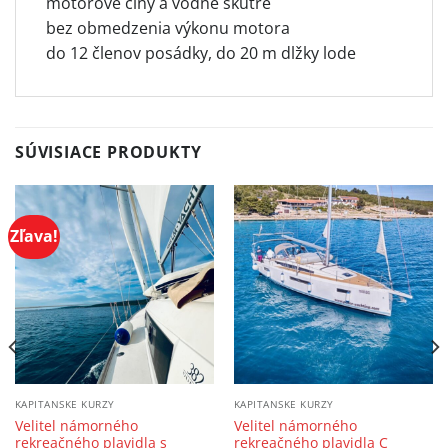
motorové člny a vodné skútre
bez obmedzenia výkonu motora
do 12 členov posádky, do 20 m dlžky lode
SÚVISIACE PRODUKTY
Zľava!
KAPITANSKE KURZY
KAPITANSKE KURZY
Velitel námorného
Velitel námorného
rekreačného plavidla s
rekreačného plavidla C