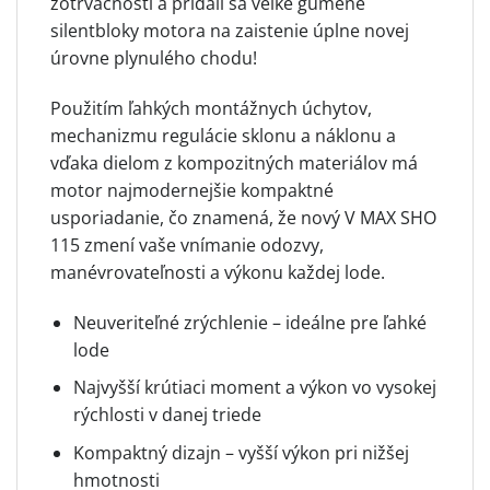
zotrvačnosti a pridali sa veľké gumené
silentbloky motora na zaistenie úplne novej
úrovne plynulého chodu!
Použitím ľahkých montážnych úchytov,
mechanizmu regulácie sklonu a náklonu a
vďaka dielom z kompozitných materiálov má
motor najmodernejšie kompaktné
usporiadanie, čo znamená, že nový V MAX SHO
115 zmení vaše vnímanie odozvy,
manévrovateľnosti a výkonu každej lode.
Neuveriteľné zrýchlenie – ideálne pre ľahké
lode
Najvyšší krútiaci moment a výkon vo vysokej
rýchlosti v danej triede
Kompaktný dizajn – vyšší výkon pri nižšej
hmotnosti