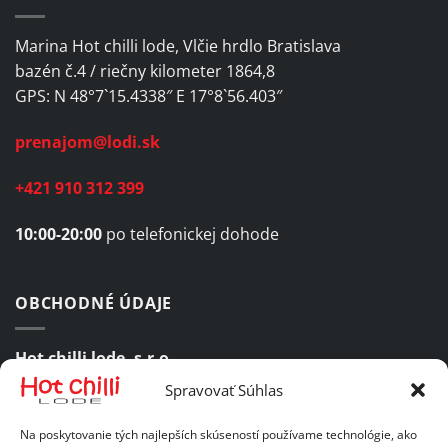
Marina Hot chilli lode, Vlčie hrdlo Bratislava
bazén č.4 / riečny kilometer 1864,8
GPS: N 48°7`15.4338″ E 17°8`56.403″
prenajom@lodi.sk
+421 910 312 399
10:00-20:00
po telefonickej dohode
OBCHODNÉ ÚDAJE
Hot chilli lode, s.r.o.
Spravovať Súhlas
Komárovská 47, 821 06 Bratislava 2
Na poskytovanie tých najlepších skúseností používame technológie, ako