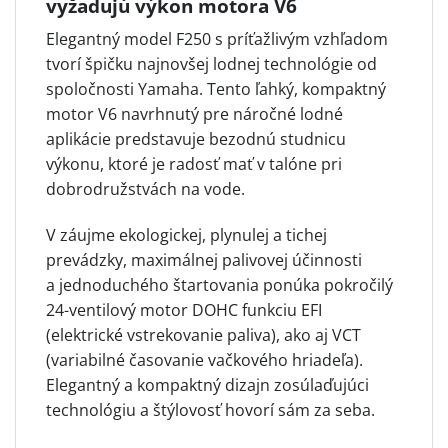
vyžadujú výkon motora V6
Elegantný model F250 s príťažlivým vzhľadom
tvorí špičku najnovšej lodnej technológie od
spoločnosti Yamaha. Tento ľahký, kompaktný
motor V6 navrhnutý pre náročné lodné
aplikácie predstavuje bezodnú studnicu
výkonu, ktoré je radosť mať v talóne pri
dobrodružstvách na vode.
V záujme ekologickej, plynulej a tichej
prevádzky, maximálnej palivovej účinnosti
a jednoduchého štartovania ponúka pokročilý
24-ventilový motor DOHC funkciu EFI
(elektrické vstrekovanie paliva), ako aj VCT
(variabilné časovanie vačkového hriadeľa).
Elegantný a kompaktný dizajn zosúlaďujúci
technológiu a štýlovosť hovorí sám za seba.