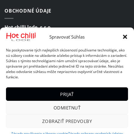
OBCHODNÉ ÚDAJE
Hot chilli lode, s.r.o.
Spravovať Súhlas
Komárovská 47, 821 06 Bratislava 2
Na poskytovanie tých najlepších skúseností používame technológie, ako
IČO:
46985387
sú súbory cookie na ukladanie a/alebo prístup k informáciám o zariadení.
Súhlas s týmito technológiami nám umožní spracovávať údaje, ako je
IČ DPH:
SK2023689701
správanie pri prehliadaní alebo jedinečné ID na tejto stránke. Nesúhlas
alebo odvolanie súhlasu môže nepriaznivo ovplyvniť určité vlastnosti a
funkcie.
DÔLEŽITÉ ODKAZY
PRIJAŤ
Obchodné podmienky
ODMIETNUŤ
Zásady ochrany osobných údajov
ZOBRAZIŤ PREDVOĽBY
Copyright 2026 Hot chilli lode, s.r.o. Všetky práva vyhradené.
Zásady používania súborov cookie
Zásady ochrany osobných údajov