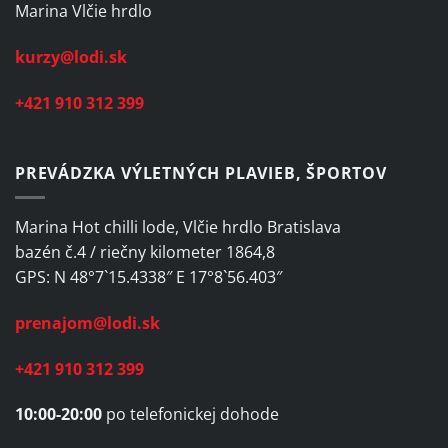
Marina Vlčie hrdlo
kurzy@lodi.sk
+421 910 312 399
PREVÁDZKA VÝLETNÝCH PLAVIEB, ŠPORTOV
Marina Hot chilli lode, Vlčie hrdlo Bratislava
bazén č.4 / riečny kilometer 1864,8
GPS: N 48°7`15.4338″ E 17°8`56.403″
prenajom@lodi.sk
+421 910 312 399
10:00-20:00
po telefonickej dohode