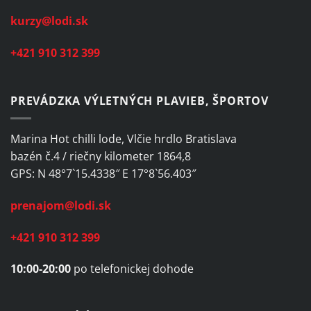
kurzy@lodi.sk
+421 910 312 399
PREVÁDZKA VÝLETNÝCH PLAVIEB, ŠPORTOV
Marina Hot chilli lode, Vlčie hrdlo Bratislava
bazén č.4 / riečny kilometer 1864,8
GPS: N 48°7`15.4338″ E 17°8`56.403″
prenajom@lodi.sk
+421 910 312 399
10:00-20:00
po telefonickej dohode