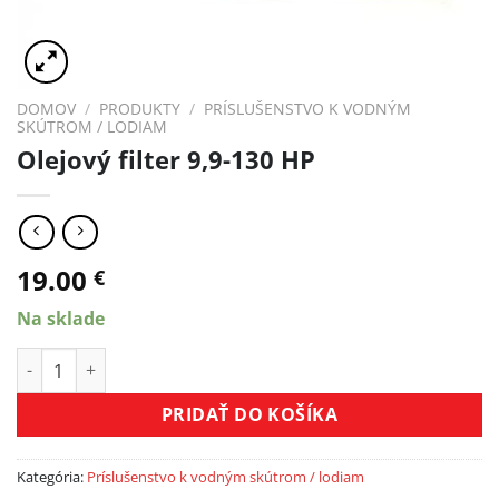
DOMOV
/
PRODUKTY
/
PRÍSLUŠENSTVO K VODNÝM
SKÚTROM / LODIAM
Olejový filter 9,9-130 HP
19.00
€
Na sklade
množstvo Olejový filter 9,9-130 HP
PRIDAŤ DO KOŠÍKA
Kategória:
Príslušenstvo k vodným skútrom / lodiam