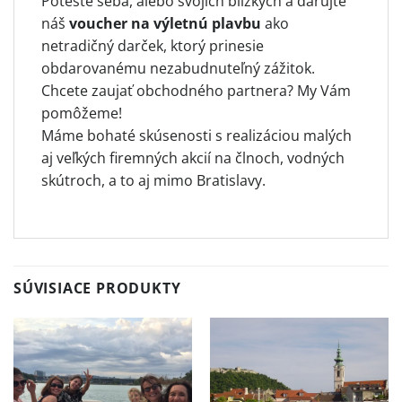
Potešte seba, alebo svojich blízkych a darujte
náš
voucher na výletnú plavbu
ako
netradičný darček, ktorý prinesie
obdarovanému nezabudnuteľný zážitok.
Chcete zaujať obchodného partnera? My Vám
pomôžeme!
Máme bohaté skúsenosti s realizáciou malých
aj veľkých firemných akcií na člnoch, vodných
skútroch, a to aj mimo Bratislavy.
SÚVISIACE PRODUKTY