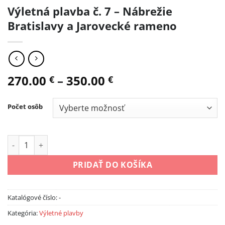
Výletná plavba č. 7 – Nábrežie
Bratislavy a Jarovecké rameno
270.00
–
350.00
€
€
Počet osôb
množstvo Výletná plavba č. 7 - Nábrežie Bratislavy a Jaroveck
PRIDAŤ DO KOŠÍKA
Katalógové číslo:
-
Kategória:
Výletné plavby