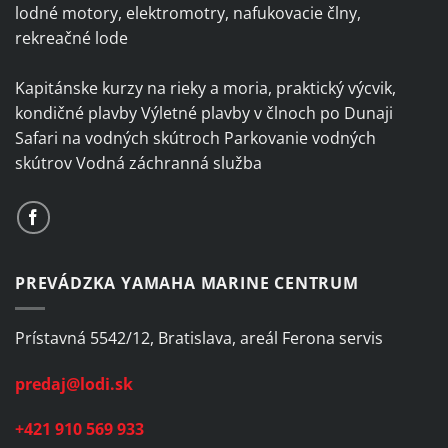
be
be
lodné motory, elektromotry, nafukovacie člny,
chosen
chosen
rekreačné lode
on
on
the
the
Kapitánske kurzy na rieky a moria, praktický výcvik,
product
product
page
page
kondičné plavby Výletné plavby v člnoch po Dunaji
Safari na vodných skútroch Parkovanie vodných
skútrov Vodná záchranná služba
PREVÁDZKA YAMAHA MARINE CENTRUM
Prístavná 5542/12, Bratislava, areál Ferona servis
predaj@lodi.sk
+421 910 569 933