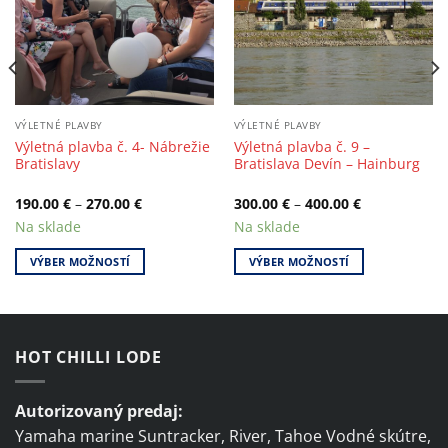
VÝLETNÉ PLAVBY
VÝLETNÉ PLAVBY
Výletná plavba č. 4- Nábrežie
Výletná plavba č. 9 –
Bratislavy
Bratislava Devín – Hainburg
190.00
€
–
270.00
€
300.00
€
–
400.00
€
Na sklade
Na sklade
VÝBER MOŽNOSTÍ
VÝBER MOŽNOSTÍ
This
This
product
product
has
has
multiple
multiple
HOT CHILLI LODE
variants.
variants.
The
The
Autorizovaný predaj:
options
options
may
may
Yamaha marine Suntracker, River, Tahoe Vodné skútre,