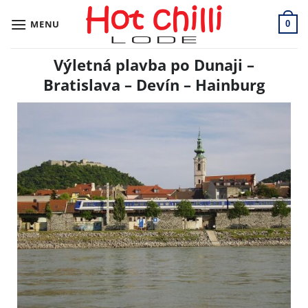
Skip
to
MENU
0
content
Výletná plavba po Dunaji –
Bratislava – Devín – Hainburg