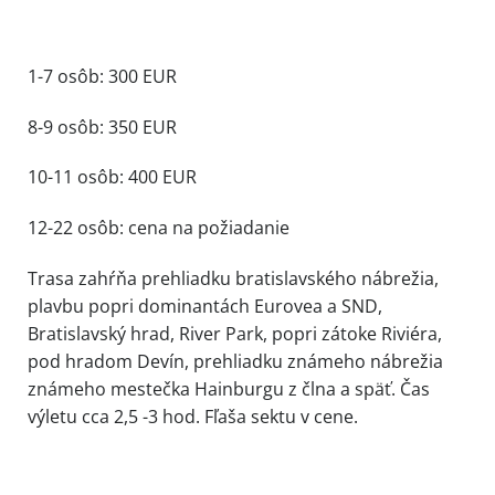
1-7 osôb: 300 EUR
8-9 osôb: 350 EUR
10-11 osôb: 400 EUR
12-22 osôb: cena na požiadanie
Trasa zahŕňa prehliadku bratislavského nábrežia,
plavbu popri dominantách Eurovea a SND,
Bratislavský hrad, River Park, popri zátoke Riviéra,
pod hradom Devín, prehliadku známeho nábrežia
známeho mestečka Hainburgu z člna a späť. Čas
výletu cca 2,5 -3 hod. Fľaša sektu v cene.