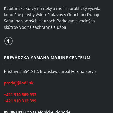
Kapitánske kurzy na rieky a moria, praktický výcvik,
kondičné plavby Výletné plavby v člnoch po Dunaji
Safari na vodných skútroch Parkovanie vodných
skútrov Vodná záchranná služba
PREVÁDZKA YAMAHA MARINE CENTRUM
Prístavná 5542/12, Bratislava, areál Ferona servis
predaj@lodi.sk
+421 910 569 933
+421 910 312 399
09:00-18:00
po telefonickej dohode