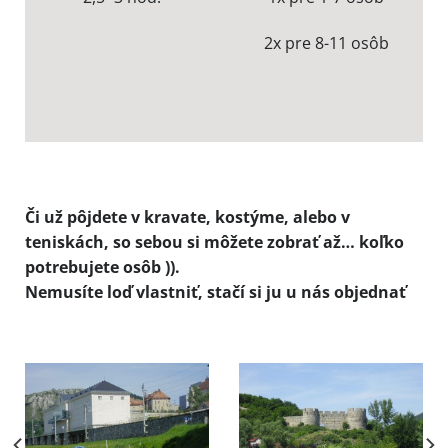
2x pre 8-11 osôb
Či už pôjdete v kravate, kostýme, alebo v
teniskách, so sebou si môžete zobrať až… koľko
potrebujete osôb )).
Nemusíte loď vlastniť, stačí si ju u nás objednať