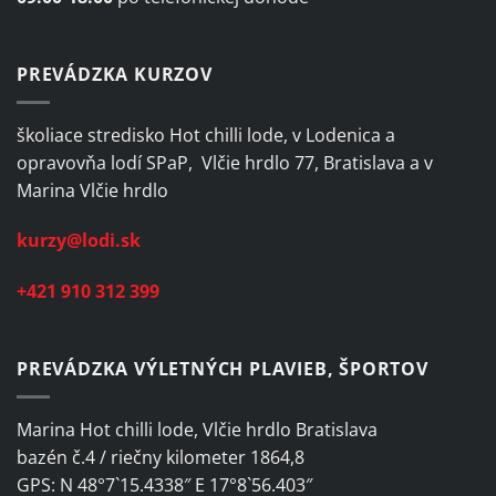
PREVÁDZKA KURZOV
školiace stredisko Hot chilli lode, v Lodenica a
opravovňa lodí SPaP, Vlčie hrdlo 77, Bratislava a v
Marina Vlčie hrdlo
kurzy@lodi.sk
+421 910 312 399
PREVÁDZKA VÝLETNÝCH PLAVIEB, ŠPORTOV
Marina Hot chilli lode, Vlčie hrdlo Bratislava
bazén č.4 / riečny kilometer 1864,8
GPS: N 48°7`15.4338″ E 17°8`56.403″