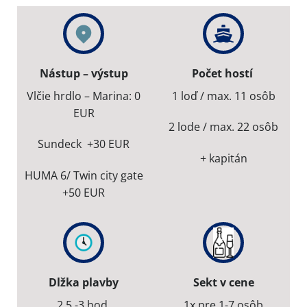
Nástup – výstup
Počet hostí
Vlčie hrdlo – Marina: 0
1 loď / max. 11 osôb
EUR
2 lode / max. 22 osôb
Sundeck +30 EUR
+ kapitán
HUMA 6/ Twin city gate
+50 EUR
Dlžka plavby
Sekt v cene
2,5 -3 hod.
1x pre 1-7 osôb