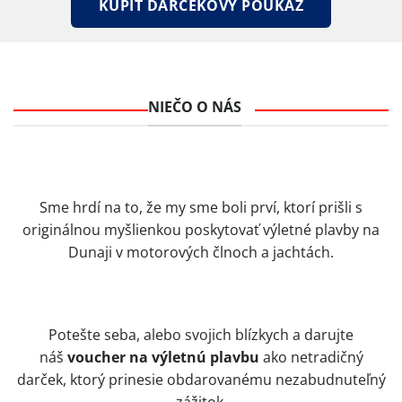
KÚPIŤ DARČEKOVÝ POUKAZ
NIEČO O NÁS
Sme hrdí na to, že my sme boli prví, ktorí prišli s
originálnou myšlienkou poskytovať výletné plavby na
Dunaji v motorových člnoch a jachtách.
Potešte seba, alebo svojich blízkych a darujte
náš
voucher na výletnú plavbu
ako netradičný
darček, ktorý prinesie obdarovanému nezabudnuteľný
zážitok.