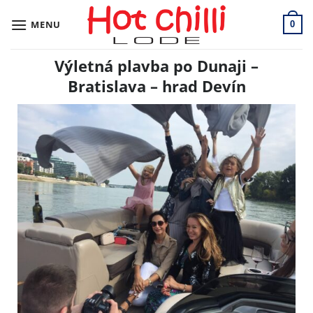
Skip
to
MENU
0
content
Výletná plavba po Dunaji –
Bratislava – hrad Devín