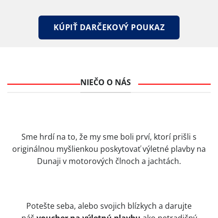
KÚPIŤ DARČEKOVÝ POUKAZ
NIEČO O NÁS
Sme hrdí na to, že my sme boli prví, ktorí prišli s
originálnou myšlienkou poskytovať výletné plavby na
Dunaji v motorových člnoch a jachtách.
Potešte seba, alebo svojich blízkych a darujte
náš
voucher na výletnú plavbu
ako netradičný