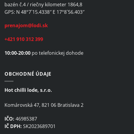
bazén č.4 / riečny kilometer 1864,8
GPS: N 48°7`15.4338″ E 17°8`56.403″
prenajom@lodi.sk
+421 910 312 399
10:00-20:00
po telefonickej dohode
OBCHODNÉ ÚDAJE
Hot chilli lode, s.r.o.
Komárovská 47, 821 06 Bratislava 2
IČO:
46985387
IČ DPH:
SK2023689701