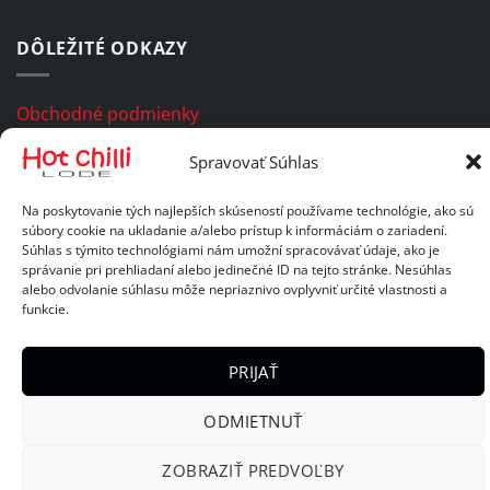
DÔLEŽITÉ ODKAZY
Obchodné podmienky
Zásady ochrany osobných údajov
Spravovať Súhlas
Na poskytovanie tých najlepších skúseností používame technológie, ako sú
Copyright 2026 Hot chilli lode, s.r.o. Všetky práva vyhradené.
súbory cookie na ukladanie a/alebo prístup k informáciám o zariadení.
Súhlas s týmito technológiami nám umožní spracovávať údaje, ako je
správanie pri prehliadaní alebo jedinečné ID na tejto stránke. Nesúhlas
alebo odvolanie súhlasu môže nepriaznivo ovplyvniť určité vlastnosti a
funkcie.
PRIJAŤ
ODMIETNUŤ
ZOBRAZIŤ PREDVOĽBY