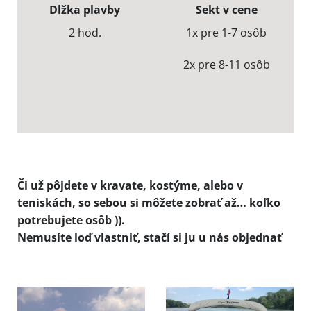
Dlžka plavby
Sekt v cene
2 hod.
1x pre 1-7 osôb
2x pre 8-11 osôb
Či už pôjdete v kravate, kostýme, alebo v
teniskách, so sebou si môžete zobrať až… koľko
potrebujete osôb )).
Nemusíte loď vlastniť, stačí si ju u nás objednať