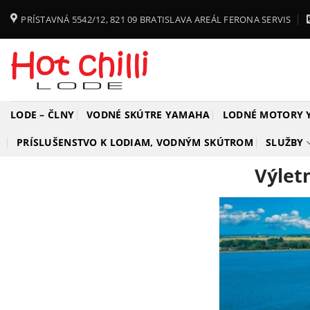
Skip
PRÍSTAVNÁ 5542/12, 821 09 BRATISLAVA AREÁL FERONA SERVIS
to
content
LODE – ČLNY
VODNÉ SKÚTRE YAMAHA
LODNÉ MOTORY
PRÍSLUŠENSTVO K LODIAM, VODNÝM SKÚTROM
SLUŽBY
Výlet