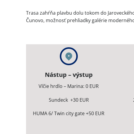
Trasa zahŕňa plavbu dolu tokom do Jaroveckéh
Čunovo, možnosť prehliadky galérie moderného u
Nástup – výstup
Vlčie hrdlo – Marina: 0 EUR
Sundeck +30 EUR
HUMA 6/ Twin city gate +50 EUR