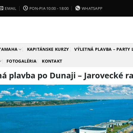
EMAIL
PON-PIA 10:00 - 18:00
WHATSAPP
 YAMAHA
KAPITÁNSKE KURZY
VÝLETNÁ PLAVBA – PARTY
FOTOGALÉRIA
KONTAKT
ná plavba po Dunaji – Jarovecké 