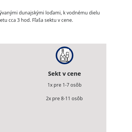
ývanými dunajskými loďami, k vodnému dielu
u cca 3 hod. Fľaša sektu v cene.
Sekt v cene
1x pre 1-7 osôb
2x pre 8-11 osôb