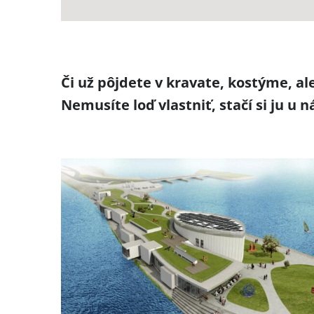
Či už pôjdete v kravate, kostýme, al
Nemusíte loď vlastniť, stačí si ju u 