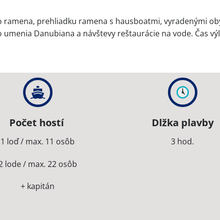
o ramena, prehliadku ramena s hausboatmi, vyradenými ob
menia Danubiana a návštevy reštaurácie na vode. Čas výlet
Počet hostí
Dlžka plavby
1 loď / max. 11 osôb
3 hod.
2 lode / max. 22 osôb
+ kapitán