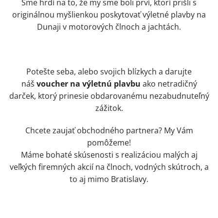
Sme hrdí na to, že my sme boli prví, ktorí prišli s
originálnou myšlienkou poskytovať výletné plavby na
Dunaji v motorových člnoch a jachtách.
Potešte seba, alebo svojich blízkych a darujte
náš
voucher na výletnú plavbu
ako netradičný
darček, ktorý prinesie obdarovanému nezabudnuteľný
zážitok.
Chcete zaujať obchodného partnera? My Vám
pomôžeme!
Máme bohaté skúsenosti s realizáciou malých aj
veľkých firemných akcií na člnoch, vodných skútroch, a
to aj mimo Bratislavy.