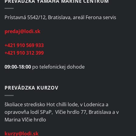
PREVÁDZKA YAMAHA MARINE CENTRUM
Prístavná 5542/12, Bratislava, areál Ferona servis
predaj@lodi.sk
+421 910 569 933
+421 910 312 399
09:00-18:00
po telefonickej dohode
PREVÁDZKA KURZOV
školiace stredisko Hot chilli lode, v Lodenica a
opravovňa lodí SPaP, Vlčie hrdlo 77, Bratislava a v
Marina Vlčie hrdlo
kurzy@lodi.sk