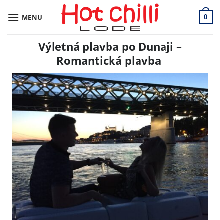
Skip
to
MENU
0
content
Výletná plavba po Dunaji –
Romantická plavba