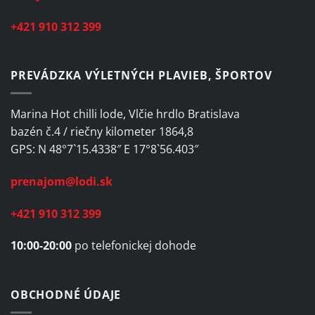
+421 910 312 399
PREVÁDZKA VÝLETNÝCH PLAVIEB, ŠPORTOV
Marina Hot chilli lode, Vlčie hrdlo Bratislava
bazén č.4 / riečny kilometer 1864,8
GPS: N 48°7`15.4338″ E 17°8`56.403″
prenajom@lodi.sk
+421 910 312 399
10:00-20:00
po telefonickej dohode
OBCHODNÉ ÚDAJE