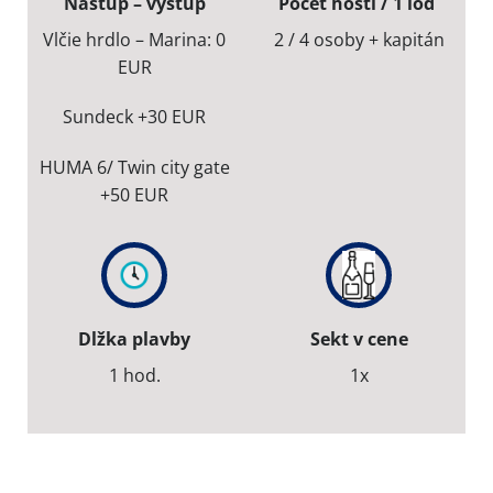
Nástup – výstup
Počet hostí / 1 loď
Vlčie hrdlo – Marina: 0
2 / 4 osoby + kapitán
EUR
Sundeck +30 EUR
HUMA 6/ Twin city gate
+50 EUR
Dlžka plavby
Sekt v cene
1 hod.
1x