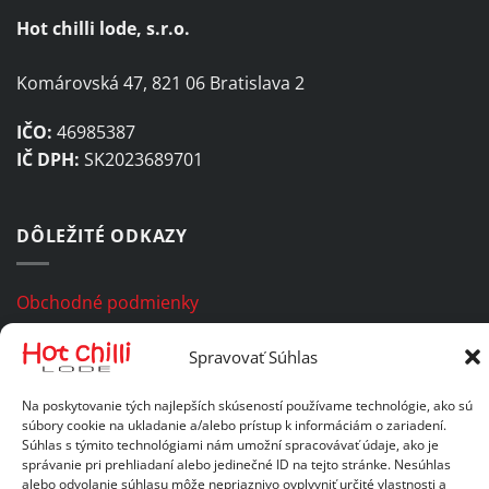
Hot chilli lode, s.r.o.
Komárovská 47, 821 06 Bratislava 2
IČO:
46985387
IČ DPH:
SK2023689701
DÔLEŽITÉ ODKAZY
Obchodné podmienky
Zásady ochrany osobných údajov
Spravovať Súhlas
Na poskytovanie tých najlepších skúseností používame technológie, ako sú
Copyright 2026 Hot chilli lode, s.r.o. Všetky práva vyhradené.
súbory cookie na ukladanie a/alebo prístup k informáciám o zariadení.
Súhlas s týmito technológiami nám umožní spracovávať údaje, ako je
správanie pri prehliadaní alebo jedinečné ID na tejto stránke. Nesúhlas
alebo odvolanie súhlasu môže nepriaznivo ovplyvniť určité vlastnosti a