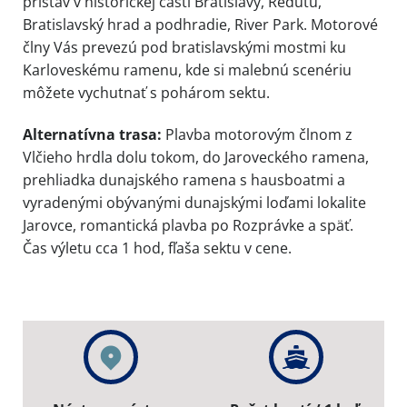
prístav v historickej časti Bratislavy, Redutu,
Bratislavský hrad a podhradie, River Park. Motorové
člny Vás prevezú pod bratislavskými mostmi ku
Karloveskému ramenu, kde si malebnú scenériu
môžete vychutnať s pohárom sektu.
Alternatívna trasa:
Plavba motorovým člnom z
Vlčieho hrdla dolu tokom, do Jaroveckého ramena,
prehliadka dunajského ramena s hausboatmi a
vyradenými obývanými dunajskými loďami lokalite
Jarovce, romantická plavba po Rozprávke a späť.
Čas výletu cca 1 hod, fľaša sektu v cene.