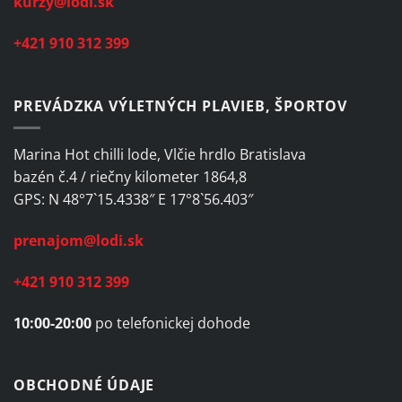
kurzy@lodi.sk
+421 910 312 399
PREVÁDZKA VÝLETNÝCH PLAVIEB, ŠPORTOV
Marina Hot chilli lode, Vlčie hrdlo Bratislava
bazén č.4 / riečny kilometer 1864,8
GPS: N 48°7`15.4338″ E 17°8`56.403″
prenajom@lodi.sk
+421 910 312 399
10:00-20:00
po telefonickej dohode
OBCHODNÉ ÚDAJE