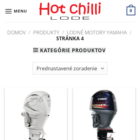
Skip
to
MENU
0
content
DOMOV
/
PRODUKTY
/
LODNÉ MOTORY YAMAHA
/
STRÁNKA 4
KATEGÓRIE PRODUKTOV