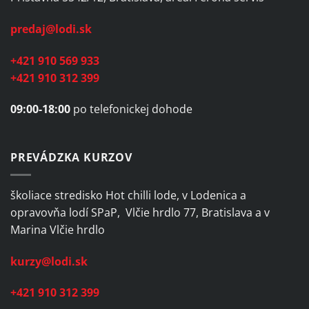
predaj@lodi.sk
+421 910 569 933
+421 910 312 399
09:00-18:00
po telefonickej dohode
PREVÁDZKA KURZOV
školiace stredisko Hot chilli lode, v Lodenica a
opravovňa lodí SPaP, Vlčie hrdlo 77, Bratislava a v
Marina Vlčie hrdlo
kurzy@lodi.sk
+421 910 312 399