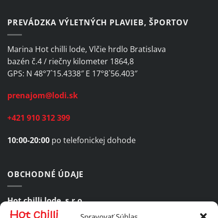
PREVÁDZKA VÝLETNÝCH PLAVIEB, ŠPORTOV
Marina Hot chilli lode, Vlčie hrdlo Bratislava
bazén č.4 / riečny kilometer 1864,8
GPS: N 48°7`15.4338″ E 17°8`56.403″
prenajom@lodi.sk
+421 910 312 399
10:00-20:00
po telefonickej dohode
OBCHODNÉ ÚDAJE
Hot chilli lode, s.r.o.
Spravovať Súhlas