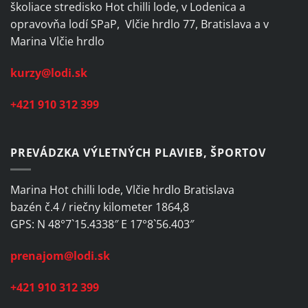
školiace stredisko Hot chilli lode, v Lodenica a
opravovňa lodí SPaP, Vlčie hrdlo 77, Bratislava a v
Marina Vlčie hrdlo
kurzy@lodi.sk
+421 910 312 399
PREVÁDZKA VÝLETNÝCH PLAVIEB, ŠPORTOV
Marina Hot chilli lode, Vlčie hrdlo Bratislava
bazén č.4 / riečny kilometer 1864,8
GPS: N 48°7`15.4338″ E 17°8`56.403″
prenajom@lodi.sk
+421 910 312 399