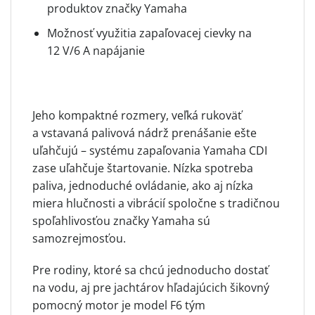
produktov značky Yamaha
Možnosť využitia zapaľovacej cievky na
12 V/6 A napájanie
Jeho kompaktné rozmery, veľká rukoväť
a vstavaná palivová nádrž prenášanie ešte
uľahčujú – systému zapaľovania Yamaha CDI
zase uľahčuje štartovanie. Nízka spotreba
paliva, jednoduché ovládanie, ako aj nízka
miera hlučnosti a vibrácií spoločne s tradičnou
spoľahlivosťou značky Yamaha sú
samozrejmosťou.
Pre rodiny, ktoré sa chcú jednoducho dostať
na vodu, aj pre jachtárov hľadajúcich šikovný
pomocný motor je model F6 tým