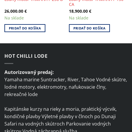
CA
26,000.00
€
18,900.00
€
Na sklade
Na sklade
PRIDAŤ DO KOŠÍKA
PRIDAŤ DO KOŠÍKA
HOT CHILLI LODE
Autorizovaný predaj:
Yamaha marine Suntracker, River, Tahoe Vodné skútre,
lodné motory, elektromotry, nafukovacie člny,
rekreačné lode
Kapitánske kurzy na rieky a moria, praktický výcvik,
kondičné plavby Výletné plavby v člnoch po Dunaji
Safari na vodných skútroch Parkovanie vodných
skútrov Vodná záchranná služba