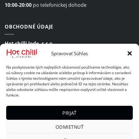
10:00-20:00
po telefonickej dohode
OBCHODNÉ ÚDAJE
Hot chilli lode, s.r.o.
Spravovať Súhlas
Komárovská 47, 821 06 Bratislava 2
Na poskytovanie tých najlepších skúseností používame technológie, ako
IČO:
46985387
sú súbory cookie na ukladanie a/alebo prístup k informáciám o zariadení.
Súhlas s týmito technológiami nám umožní spracovávať údaje, ako je
IČ DPH:
SK2023689701
správanie pri prehliadaní alebo jedinečné ID na tejto stránke. Nesúhlas
alebo odvolanie súhlasu môže nepriaznivo ovplyvniť určité vlastnosti a
funkcie.
DÔLEŽITÉ ODKAZY
PRIJAŤ
Obchodné podmienky
ODMIETNUŤ
Zásady ochrany osobných údajov