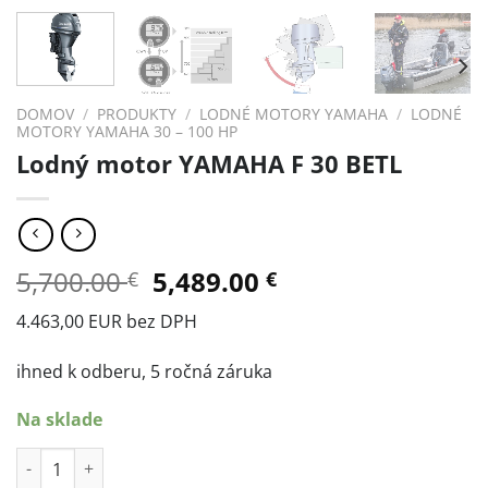
DOMOV
/
PRODUKTY
/
LODNÉ MOTORY YAMAHA
/
LODNÉ
MOTORY YAMAHA 30 – 100 HP
Lodný motor YAMAHA F 30 BETL
Original
Current
5,700.00
5,489.00
€
€
price
price
4.463,00 EUR bez DPH
was:
is:
5,700.00 €.
5,489.00 €.
ihned k odberu, 5 ročná záruka
Na sklade
množstvo Lodný motor YAMAHA F 30 BETL