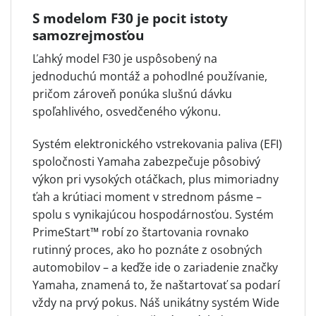
S modelom F30 je pocit istoty
samozrejmosťou
Ľahký model F30 je uspôsobený na
jednoduchú montáž a pohodlné používanie,
pričom zároveň ponúka slušnú dávku
spoľahlivého, osvedčeného výkonu.
Systém elektronického vstrekovania paliva (EFI)
spoločnosti Yamaha zabezpečuje pôsobivý
výkon pri vysokých otáčkach, plus mimoriadny
ťah a krútiaci moment v strednom pásme –
spolu s vynikajúcou hospodárnosťou. Systém
PrimeStart™ robí zo štartovania rovnako
rutinný proces, ako ho poznáte z osobných
automobilov – a keďže ide o zariadenie značky
Yamaha, znamená to, že naštartovať sa podarí
vždy na prvý pokus. Náš unikátny systém Wide