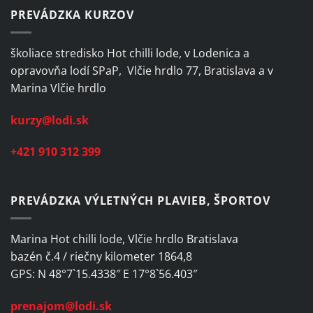
PREVÁDZKA KURZOV
školiace stredisko Hot chilli lode, v Lodenica a
opravovňa lodí SPaP, Vlčie hrdlo 77, Bratislava a v
Marina Vlčie hrdlo
kurzy@lodi.sk
+421 910 312 399
PREVÁDZKA VÝLETNÝCH PLAVIEB, ŠPORTOV
Marina Hot chilli lode, Vlčie hrdlo Bratislava
bazén č.4 / riečny kilometer 1864,8
GPS: N 48°7`15.4338″ E 17°8`56.403″
prenajom@lodi.sk