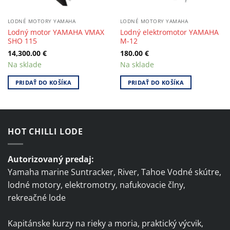
LODNÉ MOTORY YAMAHA
LODNÉ MOTORY YAMAHA
Lodný motor YAMAHA VMAX
Lodný elektromotor YAMAHA
SHO 115
M-12
14,300.00
€
180.00
€
Na sklade
Na sklade
PRIDAŤ DO KOŠÍKA
PRIDAŤ DO KOŠÍKA
HOT CHILLI LODE
Autorizovaný predaj:
Yamaha marine Suntracker, River, Tahoe Vodné skútre,
lodné motory, elektromotry, nafukovacie člny,
rekreačné lode
Kapitánske kurzy na rieky a moria, praktický výcvik,