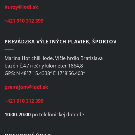
kurzy@lodi.sk
+421 910 312 399
PREVÁDZKA VÝLETNÝCH PLAVIEB, ŠPORTOV
Marina Hot chilli lode, Vlčie hrdlo Bratislava
bazén č.4 / riečny kilometer 1864,8
GPS: N 48°7`15.4338″ E 17°8`56.403″
prenajom@lodi.sk
+421 910 312 399
10:00-20:00
po telefonickej dohode