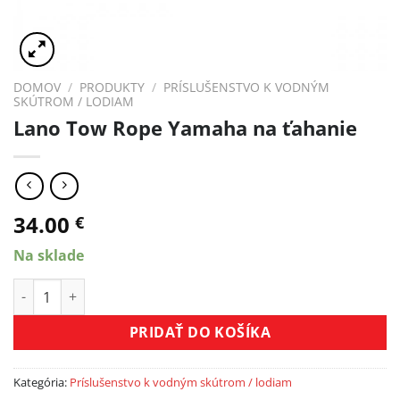
DOMOV
/
PRODUKTY
/
PRÍSLUŠENSTVO K VODNÝM
SKÚTROM / LODIAM
Lano Tow Rope Yamaha na ťahanie
34.00
€
Na sklade
množstvo Lano Tow Rope Yamaha na ťahanie
PRIDAŤ DO KOŠÍKA
Kategória:
Príslušenstvo k vodným skútrom / lodiam