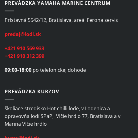
PREVÁDZKA YAMAHA MARINE CENTRUM
Prístavná 5542/12, Bratislava, areál Ferona servis
predaj@lodi.sk
+421 910 569 933
+421 910 312 399
09:00-18:00
po telefonickej dohode
PREVÁDZKA KURZOV
školiace stredisko Hot chilli lode, v Lodenica a
opravovňa lodí SPaP, Vlčie hrdlo 77, Bratislava a v
Marina Vlčie hrdlo
kurzy@lodi.sk