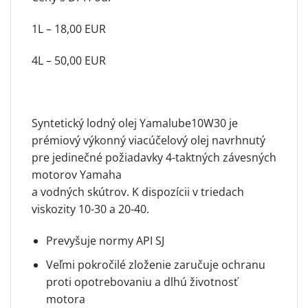
1L – 18,00 EUR
4L – 50,00 EUR
Syntetický lodný olej Yamalube10W30 je
prémiový výkonný viacúčelový olej navrhnutý
pre jedinečné požiadavky 4-taktných závesných
motorov Yamaha
a vodných skútrov. K dispozícii v triedach
viskozity 10-30 a 20-40.
Prevyšuje normy API SJ
Veľmi pokročilé zloženie zaručuje ochranu
proti opotrebovaniu a dlhú životnosť
motora