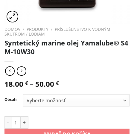
DOMOV
/
PRODUKTY
/
PRÍSLUŠENSTVO K VODNÝM
SKÚTROM / LODIAM
Syntetický marine olej Yamalube® S4
M-10W30
18.00
–
50.00
€
€
Obsah
množstvo Syntetický marine olej Yamalube® S4 M-10W30