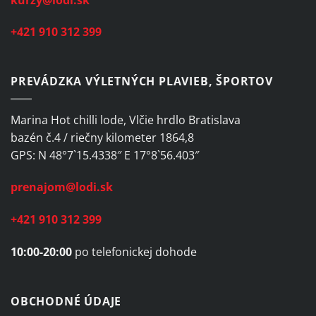
+421 910 312 399
PREVÁDZKA VÝLETNÝCH PLAVIEB, ŠPORTOV
Marina Hot chilli lode, Vlčie hrdlo Bratislava
bazén č.4 / riečny kilometer 1864,8
GPS: N 48°7`15.4338″ E 17°8`56.403″
prenajom@lodi.sk
+421 910 312 399
10:00-20:00
po telefonickej dohode
OBCHODNÉ ÚDAJE