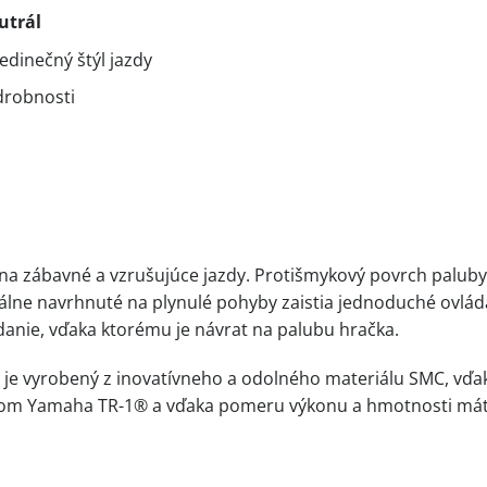
utrál
edinečný štýl jazdy
drobnosti
ť na zábavné a vzrušujúce jazdy. Protišmykový povrch palub
ciálne navrhnuté na plynulé pohyby zaistia jednoduché ovlád
danie, vďaka ktorému je návrat na palubu hračka.
 je vyrobený z inovatívneho a odolného materiálu SMC, vďak
m Yamaha TR-1® a vďaka pomeru výkonu a hmotnosti máte k