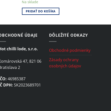
Na sklade
PRIDAŤ DO KOŠÍKA
OBCHODNÉ ÚDAJE
DÔLEŽITÉ ODKAZY
Hot chilli lode, s.r.o.
Obchodné podmienky
Zásady ochrany
Komárovská 47, 821 06
osobných údajov
Bratislava 2
IČO:
46985387
IČ DPH:
SK2023689701