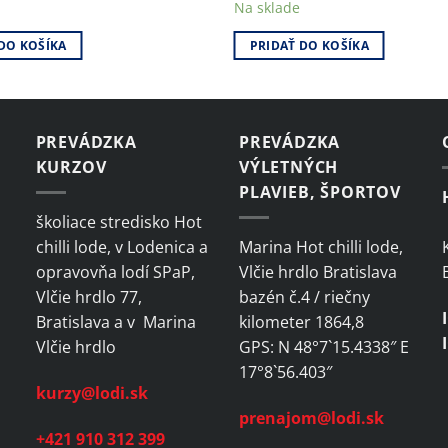
Na sklade
DO KOŠÍKA
PRIDAŤ DO KOŠÍKA
PREVÁDZKA
PREVÁDZKA
KURZOV
VÝLETNÝCH
PLAVIEB, ŠPORTOV
školiace stredisko Hot
chilli lode, v Lodenica a
Marina Hot chilli lode,
opravovňa lodí SPaP,
Vlčie hrdlo Bratislava
Vlčie hrdlo 77,
bazén č.4 / riečny
Bratislava a v Marina
kilometer 1864,8
Vlčie hrdlo
GPS: N 48°7`15.4338″ E
17°8`56.403″
kurzy@lodi.sk
prenajom@lodi.sk
+421 910 312 399