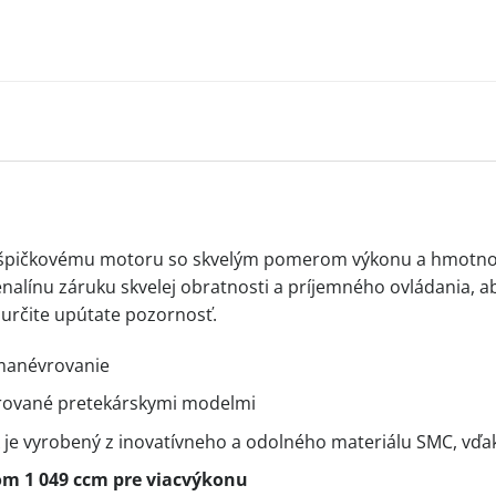
ka špičkovému motoru so skvelým pomerom výkonu a hmotn
nalínu záruku skvelej obratnosti a príjemného ovládania, ab
 určite upútate pozornosť.
manévrovanie
irované pretekárskymi modelmi
X je vyrobený z inovatívneho a odolného materiálu SMC, vďa
m 1 049 ccm pre viacvýkonu