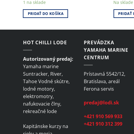
1 na sklade
Na sklade
PRIDAŤ DO KOŠÍKA
PRIDAŤ 
HOT CHILLI LODE
PREVÁDZKA
YAMAHA MARINE
CENTRUM
Autorizovaný predaj:
Yamaha marine
Suntracker, River,
Prístavná 5542/12,
Tahoe Vodné skútre,
Bratislava, areál
lodné motory,
Ferona servis
elektromotry,
predaj@lodi.sk
nafukovacie člny,
rekreačné lode
+421 910 569 933
+421 910 312 399
Kapitánske kurzy na
rieky a moria,