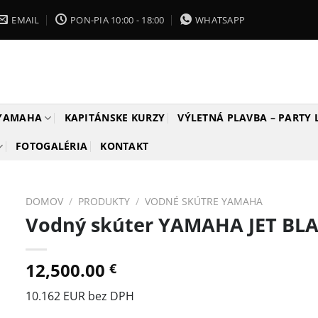
EMAIL
PON-PIA 10:00 - 18:00
WHATSAPP
 YAMAHA
KAPITÁNSKE KURZY
VÝLETNÁ PLAVBA – PARTY
FOTOGALÉRIA
KONTAKT
DOMOV
/
PRODUKTY
/
VODNÉ SKÚTRE YAMAHA
Vodný skúter YAMAHA JET BL
12,500.00
€
10.162 EUR bez DPH