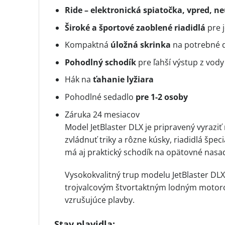
Ride – elektronická spiatočka, vpred, ne
Široké a športové zaoblené riadidlá
pre j
Kompaktná
úložná skrinka
na potrebné 
Pohodlný schodík
pre ľahší výstup z vody
Hák na
ťahanie lyžiara
Pohodlné sedadlo
pre 1-2 osoby
Záruka 24 mesiacov
Model JetBlaster DLX je pripravený vyrazi
zvládnuť triky a rôzne kúsky, riadidlá špe
má aj praktický schodík na opätovné nasa
Vysokokvalitný trup modelu JetBlaster DLX
trojvalcovým štvortaktným lodným motoro
vzrušujúce plavby.
Stav plavidla: