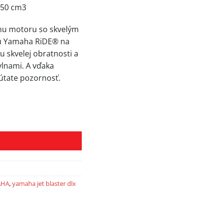
050 cm3
ému motoru so skvelým
u Yamaha RiDE® na
u skvelej obratnosti a
vlnami. A vďaka
pútate pozornosť.
AHA
,
yamaha jet blaster dlx