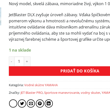
Nový model, skvelá zábava, mimoriadne živý, výkon 1 
JetBlaster DLX zvyšuje úroveň zábavy. Vďaka špičkov
pomerom výkonu a hmotnosti a revolučnému systém
intuitívne ovládanie dáva milovníkom adrenalínu záruk
príjemného ovládania, aby ste sa mohli vydať na boj s 
výraznej farebnej schéme a športovej grafike určite u
1 na sklade
množstvo Vodný skúter YAMAHA JET BLASTER DLX
PRIDAŤ DO KOŠÍKA
Kategória:
Vodné skútre YAMAHA
Značky:
JET Blaster PRO
,
športove manevrovanie
,
vodny skuter
,
YAM