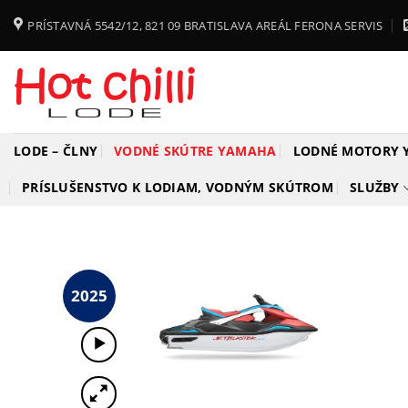
Skip
PRÍSTAVNÁ 5542/12, 821 09 BRATISLAVA AREÁL FERONA SERVIS
to
content
LODE – ČLNY
VODNÉ SKÚTRE YAMAHA
LODNÉ MOTORY
PRÍSLUŠENSTVO K LODIAM, VODNÝM SKÚTROM
SLUŽBY
2025