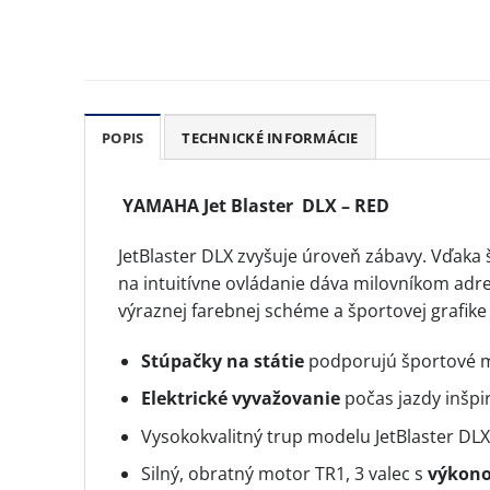
POPIS
TECHNICKÉ INFORMÁCIE
YAMAHA Jet Blaster DLX – RED
JetBlaster DLX zvyšuje úroveň zábavy. Vďa
na intuitívne ovládanie dáva milovníkom adre
výraznej farebnej schéme a športovej grafike
Stúpačky na státie
podporujú športové 
Elektrické vyvažovanie
počas jazdy inšp
Vysokokvalitný trup modelu JetBlaster DL
Silný, obratný motor TR1, 3 valec s
výkono