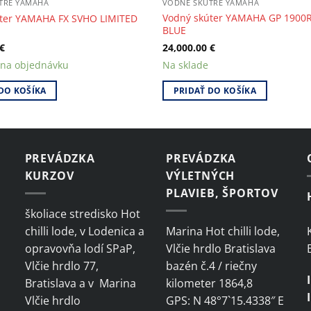
TRE YAMAHA
VODNÉ SKÚTRE YAMAHA
Vodný skúter YAMAHA GP 1900
ter YAMAHA FX SVHO LIMITED
BLUE
€
24,000.00
€
 na objednávku
Na sklade
DO KOŠÍKA
PRIDAŤ DO KOŠÍKA
PREVÁDZKA
PREVÁDZKA
KURZOV
VÝLETNÝCH
PLAVIEB, ŠPORTOV
školiace stredisko Hot
chilli lode, v Lodenica a
Marina Hot chilli lode,
opravovňa lodí SPaP,
Vlčie hrdlo Bratislava
Vlčie hrdlo 77,
bazén č.4 / riečny
Bratislava a v Marina
kilometer 1864,8
Vlčie hrdlo
GPS: N 48°7`15.4338″ E