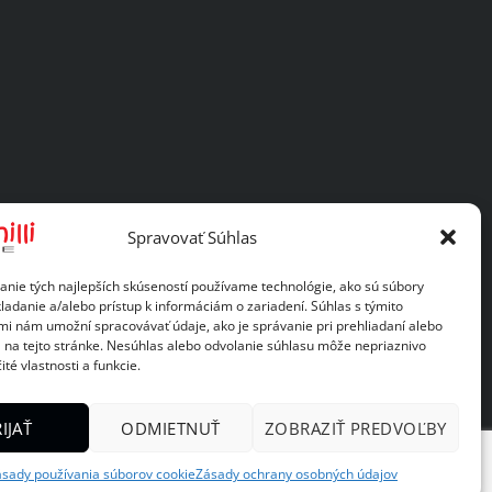
Spravovať Súhlas
anie tých najlepších skúseností používame technológie, ako sú súbory
ladanie a/alebo prístup k informáciám o zariadení. Súhlas s týmito
mi nám umožní spracovávať údaje, ako je správanie pri prehliadaní alebo
D na tejto stránke. Nesúhlas alebo odvolanie súhlasu môže nepriaznivo
ité vlastnosti a funkcie.
IJAŤ
ODMIETNUŤ
ZOBRAZIŤ PREDVOĽBY
sady používania súborov cookie
Zásady ochrany osobných údajov