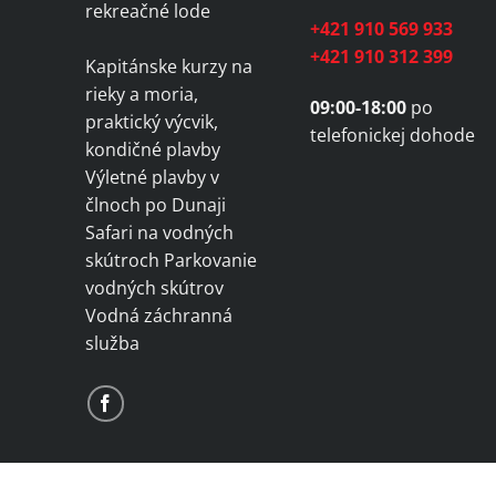
rekreačné lode
+421 910 569 933
+421 910 312 399
Kapitánske kurzy na
rieky a moria,
09:00-18:00
po
praktický výcvik,
telefonickej dohode
kondičné plavby
Výletné plavby v
člnoch po Dunaji
Safari na vodných
skútroch Parkovanie
vodných skútrov
Vodná záchranná
služba