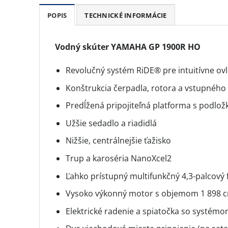
POPIS
TECHNICKÉ INFORMÁCIE
Vodný skúter YAMAHA GP 1900R HO
Revolučný systém RiDE® pre intuitívne ov
Konštrukcia čerpadla, rotora a vstupného
Predĺžená pripojiteľná platforma s podlož
Užšie sedadlo a riadidlá
Nižšie, centrálnejšie ťažisko
Trup a karoséria NanoXcel2
Ľahko prístupný multifunkčný 4,3-palcový 
Vysoko výkonný motor s objemom 1 898 cm
Elektrické radenie a spiatočka so systémo