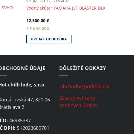
VODNÉ SKÚTRE YAMAHA
R SVHO
Vodný skúter YAMAHA JET BLASTER DLX
12,500.00
€
1 na sklade
PRIDAŤ DO KOŠÍKA
OBCHODNÉ ÚDAJE
DÔLEŽITÉ ODKAZY
Hot chilli lode, s.r.o.
Obchodné podmienky
Zásady ochrany
Komárovská 47, 821 06
osobných údajov
Bratislava 2
IČO:
46985387
IČ DPH:
SK2023689701