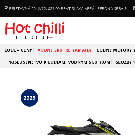
Skip
PRÍSTAVNÁ 5542/12, 821 09 BRATISLAVA AREÁL FERONA SERVIS
to
content
LODE – ČLNY
VODNÉ SKÚTRE YAMAHA
LODNÉ MOTORY
PRÍSLUŠENSTVO K LODIAM, VODNÝM SKÚTROM
SLUŽBY
2025