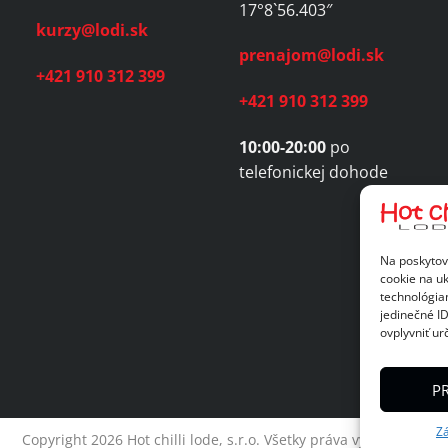
17°8`56.403″
kurzy@lodi.sk
prenajom@lodi.sk
+421 910 312 399
+421 910 312 399
10:00-20:00
po
telefonickej dohode
Na poskytov
cookie na uk
technológia
jedinečné I
ovplyvniť urč
PR
Zá
Copyright 2026 Hot chilli lode, s.r.o. Všetky práva vyhradené.