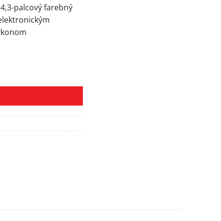
4,3-palcový farebný
elektronickým
výkonom