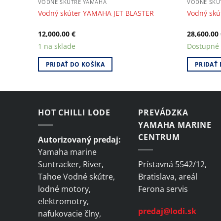
VODNÉ SKÚTRE YAMAHA
VODNÉ SKÚ
R HO
Vodný skúter YAMAHA JET BLASTER
Vodný skú
12,000.00
€
28,600.00
1 na sklade
Dostupné
PRIDAŤ DO KOŠÍKA
PRIDAŤ 
HOT CHILLI LODE
PREVÁDZKA
YAMAHA MARINE
CENTRUM
Autorizovaný predaj:
Yamaha marine
Suntracker, River,
Prístavná 5542/12,
Tahoe Vodné skútre,
Bratislava, areál
lodné motory,
Ferona servis
elektromotry,
predaj@lodi.sk
nafukovacie člny,