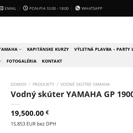
EMAIL
PON-PIA 10:00 - 18:00
WHATSAPP
 YAMAHA
KAPITÁNSKE KURZY
VÝLETNÁ PLAVBA – PARTY
FOTOGALÉRIA
KONTAKT
DOMOV
/
PRODUKTY
/
VODNÉ SKÚTRE YAMAHA
Vodný skúter YAMAHA GP 190
19,500.00
€
15.853 EUR bez DPH