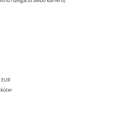
litnú navigáciu alebo kameru)
0 EUR
skúter