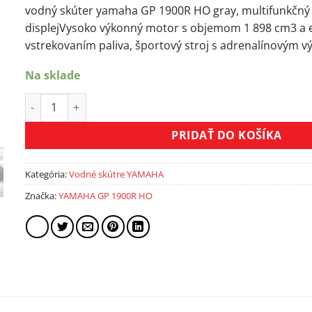
vodný skúter yamaha GP 1900R HO gray, multifunkčný 
displejVysoko výkonný motor s objemom 1 898 cm3 a 
vstrekovaním paliva, športový stroj s adrenalínovým 
Na sklade
množstvo Vodný skúter YAMAHA GP 1900R HO GRAY
PRIDAŤ DO KOŠÍKA
Kategória:
Vodné skútre YAMAHA
Značka:
YAMAHA GP 1900R HO