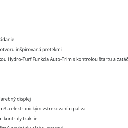
ládanie
 otvoru inšpirovaná pretekmi
kou Hydro-Turf Funkcia Auto-Trim s kontrolou štartu a zatá
farebný displej
3 a elektronickým vstrekovaním paliva
m kontroly trakcie