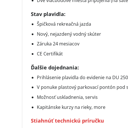
Dve viacbodové miesta pripojenia (na sate
Stav plavidla:
Špičková rekreačná jazda
Nový, nejazdený vodný skúter
Záruka 24 mesiacov
CE Certifikát
Ďalšie dojednania:
Prihlásenie plavidla do evidenie na DU 25
V ponuke plastový parkovací pontón pod 
Možnosť uskladnenia, servis
Kapitánske kurzy na rieky, more
Stiahnúť technickú príručku