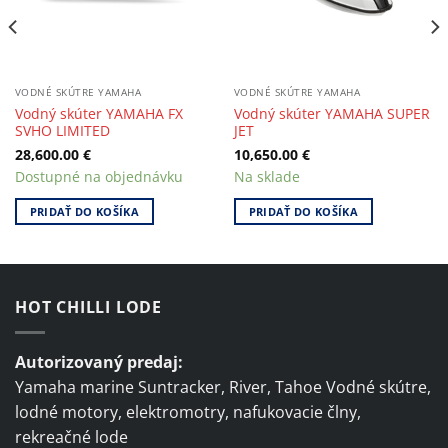
VODNÉ SKÚTRE YAMAHA
VODNÉ SKÚTRE YAMAHA
Vodný skúter YAMAHA FX
Vodný skúter YAMAHA SUPER
SVHO LIMITED
JET
28,600.00
€
10,650.00
€
Dostupné na objednávku
Na sklade
PRIDAŤ DO KOŠÍKA
PRIDAŤ DO KOŠÍKA
HOT CHILLI LODE
Autorizovaný predaj:
Yamaha marine Suntracker, River, Tahoe Vodné skútre,
lodné motory, elektromotry, nafukovacie člny,
rekreačné lode