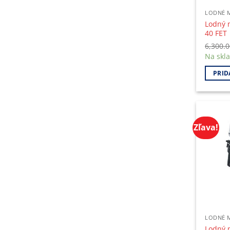
LODNÉ 
Lodný 
40 FET
6,300.
Na skl
PRID
Zľava!
LODNÉ 
Lodný 