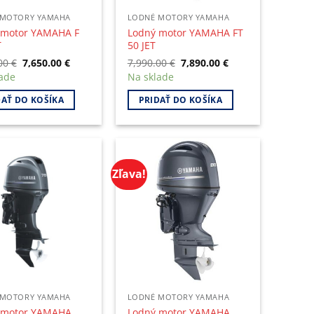
 MOTORY YAMAHA
LODNÉ MOTORY YAMAHA
 motor YAMAHA F
Lodný motor YAMAHA FT
T
50 JET
Original
Current
Original
Current
.00
€
7,650.00
€
7,990.00
€
7,890.00
€
price
price
price
price
ade
Na sklade
was:
is:
was:
is:
7,700.00 €.
7,650.00 €.
7,990.00 €.
7,890.00 €.
DAŤ DO KOŠÍKA
PRIDAŤ DO KOŠÍKA
Zľava!
 MOTORY YAMAHA
LODNÉ MOTORY YAMAHA
 motor YAMAHA
Lodný motor YAMAHA