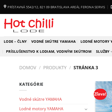
Skip
PRÍSTAVNÁ 5542/12, 821 09 BRATISLAVA AREÁL FERONA SERVIS
to
content
LODE – ČLNY
VODNÉ SKÚTRE YAMAHA
LODNÉ MOTORY
PRÍSLUŠENSTVO K LODIAM, VODNÝM SKÚTROM
SLUŽBY
DOMOV
/
PRODUKTY
/
STRÁNKA 3
KATEGÓRIE
Zľava!
Vodné skútre YAMAHA
Lodné motory YAMAHA