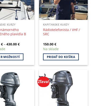
NSKE KURZY
KAPITANSKE KURZY
l námorného
Rádiotelefonista / VHF /
čného plavidla B
SRC
0
€
–
430.00
€
150.00
€
ade
Na sklade
ER MOŽNOSTÍ
PRIDAŤ DO KOŠÍKA
t
le
Zľava!
s.
s