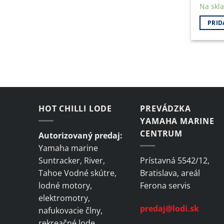
Na skl
PRID
HOT CHILLI LODE
PREVÁDZKA
YAMAHA MARINE
CENTRUM
Autorizovaný predaj:
Yamaha marine
Suntracker, River,
Prístavná 5542/12,
Tahoe Vodné skútre,
Bratislava, areál
lodné motory,
Ferona servis
elektromotry,
predaj@lodi.sk
nafukovacie člny,
rekreačné lode