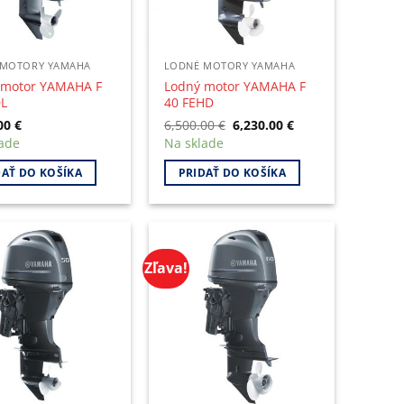
n
 MOTORY YAMAHA
LODNÉ MOTORY YAMAHA
t
 motor YAMAHA F
Lodný motor YAMAHA F
DL
40 FEHD
Original
Current
.00
€
6,500.00
€
6,230.00
€
price
price
ade
Na sklade
was:
is:
6,500.00 €.
6,230.00 €.
DAŤ DO KOŠÍKA
PRIDAŤ DO KOŠÍKA
Zľava!