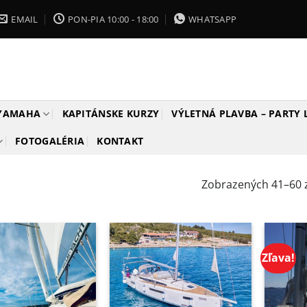
EMAIL
PON-PIA 10:00 - 18:00
WHATSAPP
 YAMAHA
KAPITÁNSKE KURZY
VÝLETNÁ PLAVBA – PARTY
FOTOGALÉRIA
KONTAKT
Zobrazených 41–60 z
Zľava!