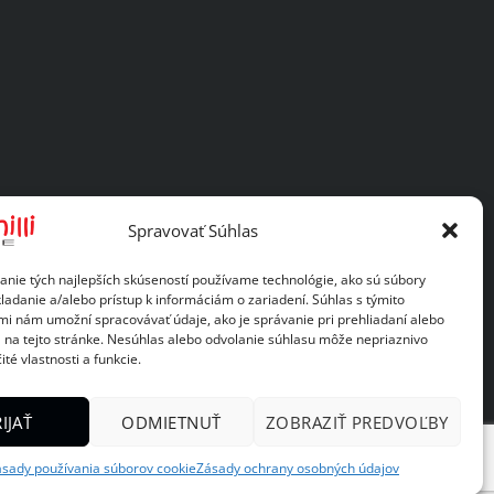
Spravovať Súhlas
anie tých najlepších skúseností používame technológie, ako sú súbory
ladanie a/alebo prístup k informáciám o zariadení. Súhlas s týmito
mi nám umožní spracovávať údaje, ako je správanie pri prehliadaní alebo
D na tejto stránke. Nesúhlas alebo odvolanie súhlasu môže nepriaznivo
ité vlastnosti a funkcie.
IJAŤ
ODMIETNUŤ
ZOBRAZIŤ PREDVOĽBY
sady používania súborov cookie
Zásady ochrany osobných údajov