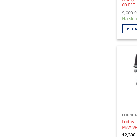
60 FET
9,000.
Na skl
PRID
LODNÉ 
Lodný 
MAX VF
12,300