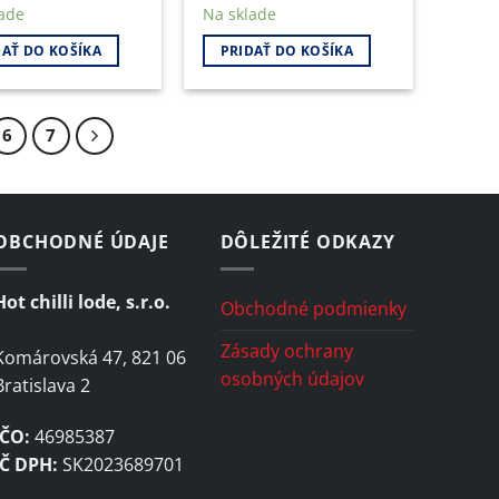
ade
Na sklade
DAŤ DO KOŠÍKA
PRIDAŤ DO KOŠÍKA
6
7
OBCHODNÉ ÚDAJE
DÔLEŽITÉ ODKAZY
Hot chilli lode, s.r.o.
Obchodné podmienky
Zásady ochrany
Komárovská 47, 821 06
osobných údajov
Bratislava 2
IČO:
46985387
IČ DPH:
SK2023689701