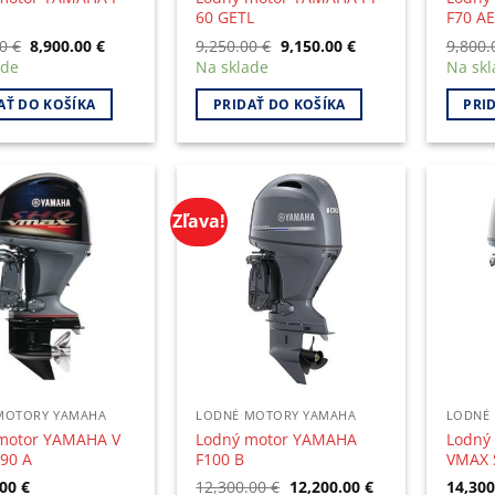
60 GETL
F70 A
Original
Current
Original
Current
00
€
8,900.00
€
9,250.00
€
9,150.00
€
9,800
price
price
price
price
ade
Na sklade
Na skl
was:
is:
was:
is:
9,000.00 €.
8,900.00 €.
9,250.00 €.
9,150.00 €.
AŤ DO KOŠÍKA
PRIDAŤ DO KOŠÍKA
PRI
Zľava!
MOTORY YAMAHA
LODNÉ MOTORY YAMAHA
LODNÉ
motor YAMAHA V
Lodný motor YAMAHA
Lodný
90 A
F100 B
VMAX 
Original
Current
.00
€
12,300.00
€
12,200.00
€
14,30