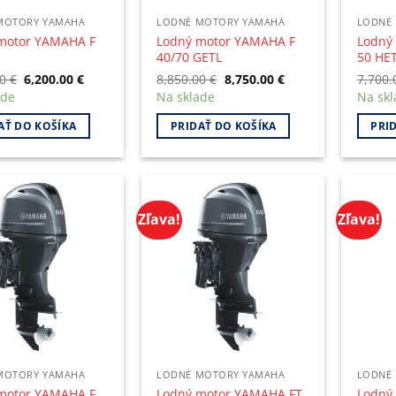
MOTORY YAMAHA
LODNÉ MOTORY YAMAHA
LODNÉ
motor YAMAHA F
Lodný motor YAMAHA F
Lodný
40/70 GETL
50 HE
Original
Current
Original
Current
00
€
6,200.00
€
8,850.00
€
8,750.00
€
7,700
price
price
price
price
ade
Na sklade
Na skl
was:
is:
was:
is:
6,300.00 €.
6,200.00 €.
8,850.00 €.
8,750.00 €.
AŤ DO KOŠÍKA
PRIDAŤ DO KOŠÍKA
PRI
Zľava!
Zľava!
MOTORY YAMAHA
LODNÉ MOTORY YAMAHA
LODNÉ
motor YAMAHA F
Lodný motor YAMAHA FT
Lodný