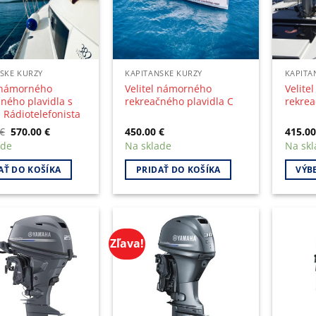
SKE KURZY
KAPITANSKE KURZY
KAPITA
l námorného
Velitel námorného
Velite
ného plavidla s
rekreačného plavidla C
rekrea
 Rádiotelefonista
Original
Current
€
570.00
€
450.00
€
415.0
price
price
ade
Na sklade
Na skl
was:
is:
600.00 €.
570.00 €.
AŤ DO KOŠÍKA
PRIDAŤ DO KOŠÍKA
VÝB
This
produc
has
multip
Zľava!
variant
The
option
may