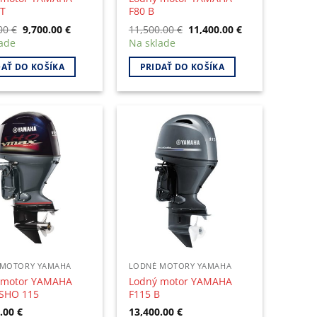
ET
F80 B
Original
Current
Original
Current
.00
€
9,700.00
€
11,500.00
€
11,400.00
€
price
price
price
price
ade
Na sklade
was:
is:
was:
is:
9,800.00 €.
9,700.00 €.
11,500.00 €.
11,400.00 €.
DAŤ DO KOŠÍKA
PRIDAŤ DO KOŠÍKA
 MOTORY YAMAHA
LODNÉ MOTORY YAMAHA
 motor YAMAHA
Lodný motor YAMAHA
SHO 115
F115 B
0.00
€
13,400.00
€