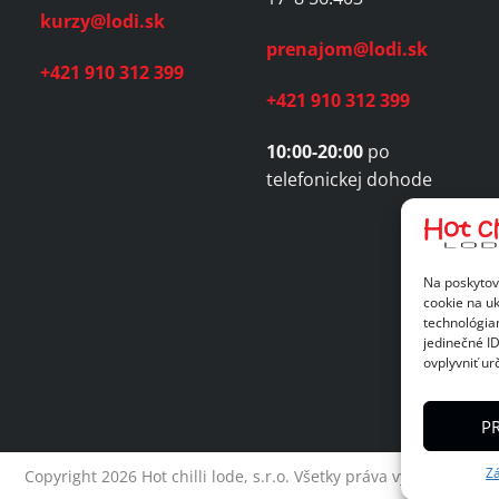
kurzy@lodi.sk
prenajom@lodi.sk
+421 910 312 399
+421 910 312 399
10:00-20:00
po
telefonickej dohode
Na poskytov
cookie na uk
technológia
jedinečné I
ovplyvniť urč
PR
Zá
Copyright 2026 Hot chilli lode, s.r.o. Všetky práva vyhradené.