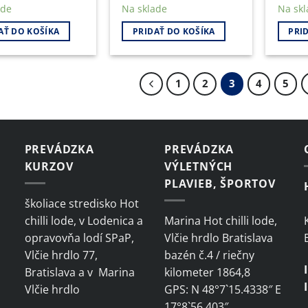
price
price
ade
Na sklade
Na skl
was:
is:
12,300.00 €.
12,200.00 €.
AŤ DO KOŠÍKA
PRIDAŤ DO KOŠÍKA
PRI
1
2
3
4
5
PREVÁDZKA
PREVÁDZKA
KURZOV
VÝLETNÝCH
PLAVIEB, ŠPORTOV
školiace stredisko Hot
chilli lode, v Lodenica a
Marina Hot chilli lode,
opravovňa lodí SPaP,
Vlčie hrdlo Bratislava
Vlčie hrdlo 77,
bazén č.4 / riečny
Bratislava a v Marina
kilometer 1864,8
Vlčie hrdlo
GPS: N 48°7`15.4338″ E
17°8`56.403″