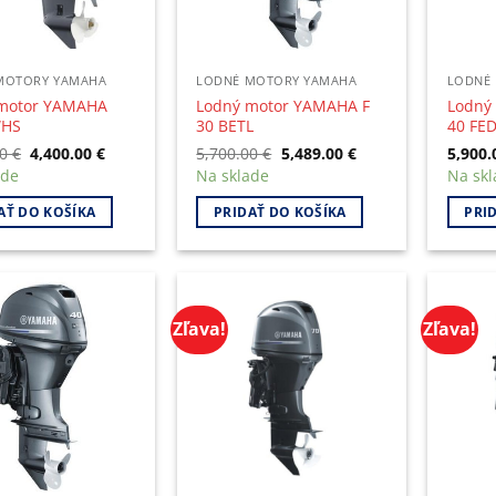
be
chose
on
the
MOTORY YAMAHA
LODNÉ MOTORY YAMAHA
LODNÉ
produc
motor YAMAHA
Lodný motor YAMAHA F
Lodný
WHS
30 BETL
40 FE
page
Original
Current
Original
Current
00
€
4,400.00
€
5,700.00
€
5,489.00
€
5,900
price
price
price
price
ade
Na sklade
Na skl
was:
is:
was:
is:
4,650.00 €.
4,400.00 €.
5,700.00 €.
5,489.00 €.
AŤ DO KOŠÍKA
PRIDAŤ DO KOŠÍKA
PRI
Zľava!
Zľava!