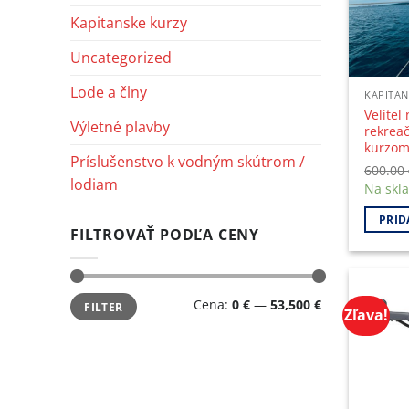
Kapitanske kurzy
Uncategorized
Lode a člny
KAPITAN
Velite
Výletné plavby
rekreač
kurzom
Príslušenstvo k vodným skútrom /
600.00
lodiam
Na skl
PRID
FILTROVAŤ PODĽA CENY
Minimálna
Maximálna
Cena:
0 €
—
53,500 €
FILTER
cena
cena
Zľava!