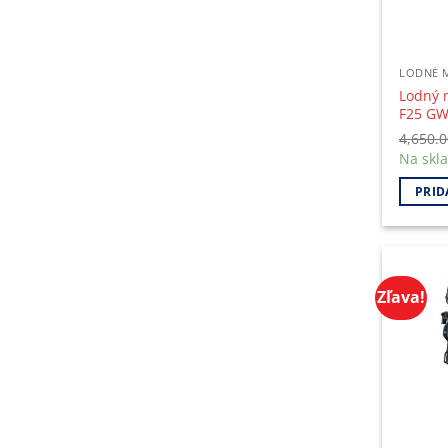
LODNÉ 
Lodný 
F25 G
4,650.
Na skl
PRID
Zľava!