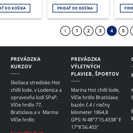
AŤ DO KOŠÍKA
PRIDAŤ DO KOŠÍKA
PRI
1
2
3
4
5
PREVÁDZKA
PREVÁDZKA
KURZOV
VÝLETNÝCH
PLAVIEB, ŠPORTOV
školiace stredisko Hot
chilli lode, v Lodenica a
Marina Hot chilli lode,
opravovňa lodí SPaP,
Vlčie hrdlo Bratislava
Vlčie hrdlo 77,
bazén č.4 / riečny
Bratislava a v Marina
kilometer 1864,8
Vlčie hrdlo
GPS: N 48°7`15.4338″ E
17°8`56.403″