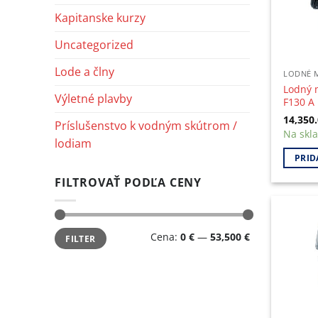
Kapitanske kurzy
Uncategorized
Lode a člny
LODNÉ 
Lodný 
Výletné plavby
F130 A
14,350
Príslušenstvo k vodným skútrom /
Na skl
lodiam
PRID
FILTROVAŤ PODĽA CENY
Minimálna
Maximálna
Cena:
0 €
—
53,500 €
FILTER
cena
cena