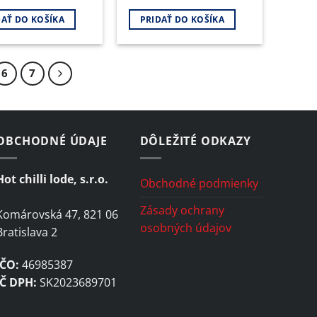
DAŤ DO KOŠÍKA
PRIDAŤ DO KOŠÍKA
6
7
OBCHODNÉ ÚDAJE
DÔLEŽITÉ ODKAZY
Hot chilli lode, s.r.o.
Obchodné podmienky
Zásady ochrany
Komárovská 47, 821 06
osobných údajov
Bratislava 2
IČO:
46985387
IČ DPH:
SK2023689701