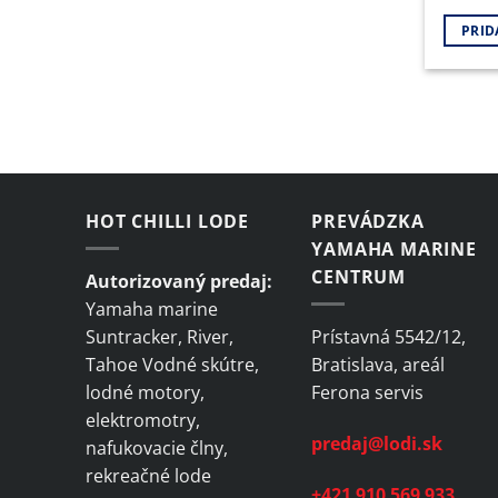
PRID
HOT CHILLI LODE
PREVÁDZKA
YAMAHA MARINE
CENTRUM
Autorizovaný predaj:
Yamaha marine
Suntracker, River,
Prístavná 5542/12,
Tahoe Vodné skútre,
Bratislava, areál
lodné motory,
Ferona servis
elektromotry,
predaj@lodi.sk
nafukovacie člny,
rekreačné lode
+421 910 569 933