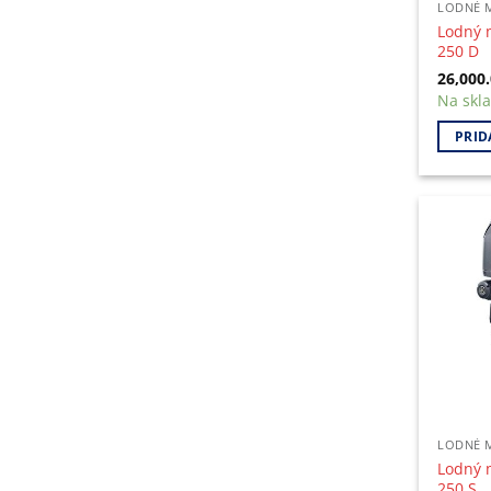
LODNÉ 
Lodný 
250 D
26,000
Na skl
PRID
LODNÉ 
Lodný 
250 S