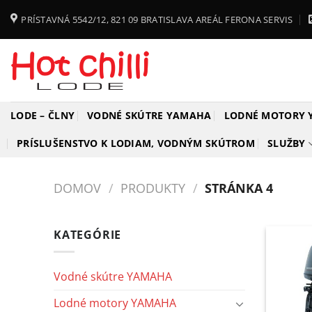
Skip
PRÍSTAVNÁ 5542/12, 821 09 BRATISLAVA AREÁL FERONA SERVIS
to
content
LODE – ČLNY
VODNÉ SKÚTRE YAMAHA
LODNÉ MOTORY
PRÍSLUŠENSTVO K LODIAM, VODNÝM SKÚTROM
SLUŽBY
DOMOV
/
PRODUKTY
/
STRÁNKA 4
KATEGÓRIE
Vodné skútre YAMAHA
Lodné motory YAMAHA